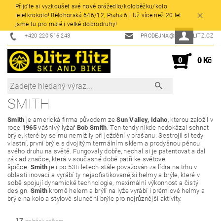
Přijďte si vyzkoušet své nové orážedlo/koloběžku/kolo
|eletkrokolo! Bělohorská 646/12, Praha 6 | Už více než 20 let
jsme tu pro malé i velké dobrodruhy!
+420 220 516 243
PRODEJNA@BLITZFLITZ.CZ
0
0 Kč
SMITH
Smith
je americká firma původem ze
Sun Valley
, Idaho
, kterou založil v
roce
1965
vášnivý lyžař
Bob Smith
. Ten tehdy nikde nedokázal sehnat
brýle, které by se mu nemlžily při ježdění v prašanu. Sestrojil si tedy
vlastní, první brýle s dvojitým termálním sklem a prodyšnou pěnou
svého druhu na světě. Fungovaly dobře, nechal si je patentovat a dal
základ značce, která v současné době patří ke světové
špičce.
Smith
je i po 53ti letech stále považován za lídra na trhu v
oblasti inovací a vyrábí ty nejsofistikovanější helmy a brýle, které v
sobě spojují dynamické technologie, maximální výkonnost a čistý
design.
Smith
kromě helem a brýlí na lyže vyrábí i prémiové helmy a
brýle na kolo a stylové sluneční brýle pro nejrůznější aktivity.
17