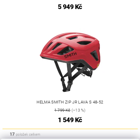
5 949 Kč
HELMA SMITH ZIP JR LAVA S 48-52
1 799 Kč
(–13 %)
1 549 Kč
17
položek celkem