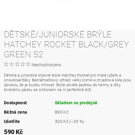
DĚTSKÉ/JUNIORSKÉ BRÝLE
HATCHEY ROCKET BLACK/GREY
GREEN S2
Neohodnoceno
Dětské a juniorské stylové brýle Hatchey Rocket pro malé lyžaře a
snowboarďáky. Bezrámečkový vzhled, velký zorník a zrcadlová skla jsou
zárukou, že je budou milovat. Brýle skvěle padnou do helmy a díky
širokému pásku se silikonem na ní perfektně drží.
Dostupnost
Skladem na prodejně
Běžná cena
890 Kč
Ušetříte
300 Kč
(–33 %)
590 Kč