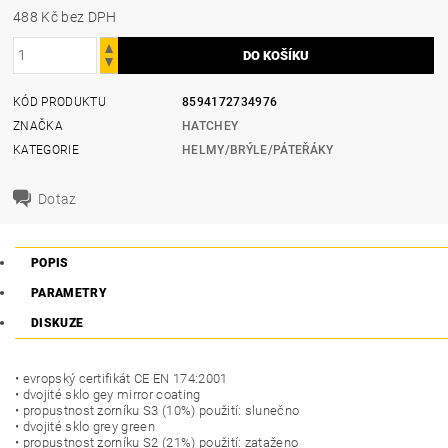
488 Kč bez DPH
KÓD PRODUKTU
8594172734976
ZNAČKA
HATCHEY
KATEGORIE
HELMY/BRÝLE/PÁTEŘÁKY
Dotaz
POPIS
PARAMETRY
DISKUZE
• evropský certifikát CE EN 174:2001
• dvojité sklo gey mirror coating
• propustnost zorníku S3 (10%) použití: slunečno
• dvojité sklo grey green
• propustnost zorníku S2 (21%) použití: zataženo