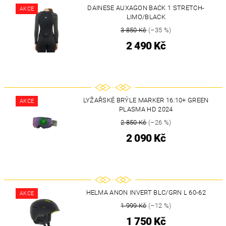
DAINESE AUXAGON BACK 1 STRETCH-
AKCE
LIMO/BLACK
3 850 Kč
(–35 %)
2 490 Kč
LYŽAŘSKÉ BRÝLE MARKER 16:10+ GREEN
AKCE
PLASMA HD 2024
2 850 Kč
(–26 %)
2 090 Kč
HELMA ANON INVERT BLC/GRN L 60-62
AKCE
1 999 Kč
(–12 %)
1 750 Kč