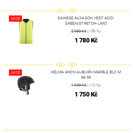
DAINESE AUXAGON VEST ACID-
AKCE
GREEN/STRETCH-LIMO
2 960 Kč
(–39 %)
1 780 Kč
HELMA ANON AUBURN MARBLE BLC M
AKCE
56-59
1 999 Kč
(–12 %)
1 750 Kč