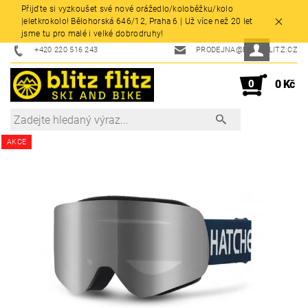
Přijďte si vyzkoušet své nové orážedlo/koloběžku/kolo
|eletkrokolo! Bělohorská 646/12, Praha 6 | Už více než 20 let
jsme tu pro malé i velké dobrodruhy!
+420 220 516 243
PRODEJNA@BLITZFLITZ.CZ
0
0 Kč
AKCE