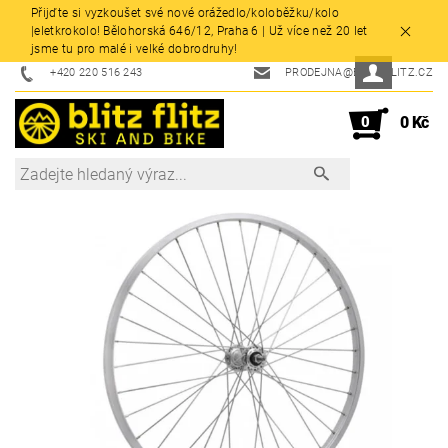
Přijďte si vyzkoušet své nové orážedlo/koloběžku/kolo
|eletkrokolo! Bělohorská 646/12, Praha 6 | Už více než 20 let
jsme tu pro malé i velké dobrodruhy!
+420 220 516 243
PRODEJNA@BLITZFLITZ.CZ
0
0 Kč