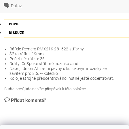
Dotaz
POPIS
DISKUZE
Ráfek: Remerx RMX219 28- 622 stříbrný
Šířka ráfku: 19mm
Počet děr ráfku: 36
Dráty: CnSpoke stříbrné pozinkované
Náboj: Union Al zadní pevný s kuličkovými ložisky se
závitem pro 5,6,7- kolečko
Kolo je strojně předcentrováno, nutné ještě docentrovat.
Buďte první, kdo napíše příspěvek k této položce.
Přidat komentář