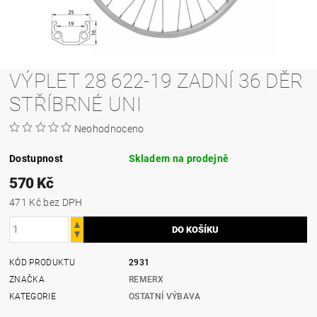
VÝPLET 28 622-19 ZADNÍ 36 DĚR
STŘÍBRNÉ UNI
Neohodnoceno
Dostupnost
Skladem na prodejně
570 Kč
471 Kč bez DPH
KÓD PRODUKTU
2931
ZNAČKA
REMERX
KATEGORIE
OSTATNÍ VÝBAVA