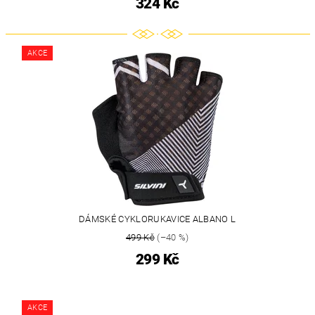
324 Kč
AKCE
DÁMSKÉ CYKLORUKAVICE ALBANO L
499 Kč
(–40 %)
299 Kč
AKCE