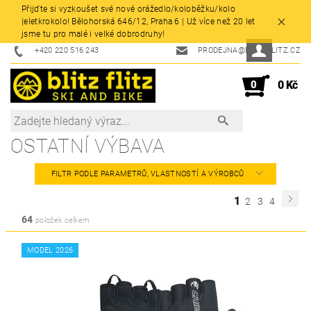
Přijďte si vyzkoušet své nové orážedlo/koloběžku/kolo
|eletkrokolo! Bělohorská 646/12, Praha 6 | Už více než 20 let
jsme tu pro malé i velké dobrodruhy!
+420 220 516 243
PRODEJNA@BLITZFLITZ.CZ
0
0 Kč
OSTATNÍ VÝBAVA
FILTR PODLE PARAMETRŮ, VLASTNOSTÍ A VÝROBCŮ
1
2
3
4
64
položek celkem
MODEL 2026