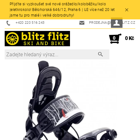
Přijďte si vyzkoušet své nové orážedlo/koloběžku/kolo
|eletkrokolo! Bělohorská 646/12, Praha 6 | Už více než 20 let
jsme tu pro malé i velké dobrodruhy!
+420 220 516 243
PRODEJNA@BLITZFLITZ.CZ
0
0 Kč