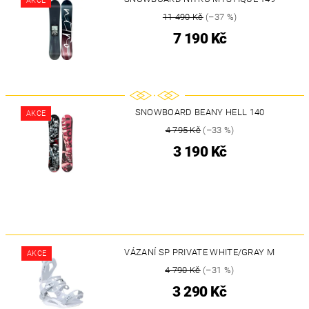
AKCE
11 490 Kč
(–37 %)
7 190 Kč
SNOWBOARD BEANY HELL 140
AKCE
4 795 Kč
(–33 %)
3 190 Kč
VÁZANÍ SP PRIVATE WHITE/GRAY M
AKCE
4 790 Kč
(–31 %)
3 290 Kč