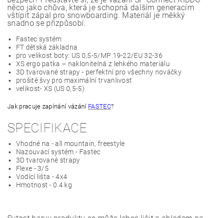
něco jako chůva, která je schopná dalším generacím
vštípit zápal pro snowboarding. Materiál je měkký
snadno se přizpůsobí.
Fastec systém
FT dětská základna
pro velikost boty: US 0,5-5/MP 19-22/EU 32-36
XS ergo patka – naklonitelná z lehkého materiálu
3D tvarované strapy - perfektní pro všechny nováčky
prošité švy pro maximální trvanlivost
velikost- XS (US 0,5-5)
Jak pracuje zapínání vázání
FASTEC
?
SPECIFIKACE
Vhodné na - all mountain, freestyle
Nazouvací systém - Fastec
3D tvarované strapy
Flexe - 3/5
Vodící lišta - 4x4
Hmotnost - 0.4 kg