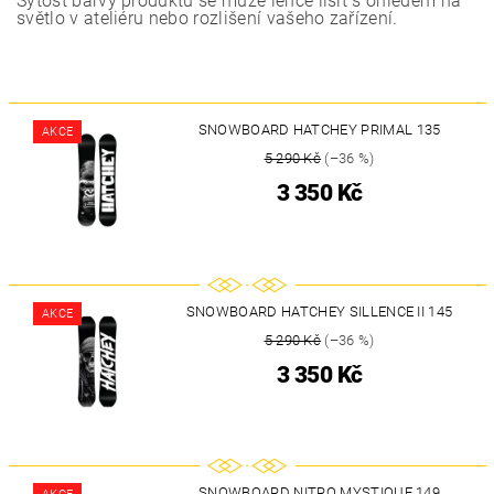
Sytost barvy produktu se může lehce lišit s ohledem na
světlo v ateliéru nebo rozlišení vašeho zařízení.
SNOWBOARD HATCHEY PRIMAL 135
AKCE
5 290 Kč
(–36 %)
3 350 Kč
SNOWBOARD HATCHEY SILLENCE II 145
AKCE
5 290 Kč
(–36 %)
3 350 Kč
SNOWBOARD NITRO MYSTIQUE 149