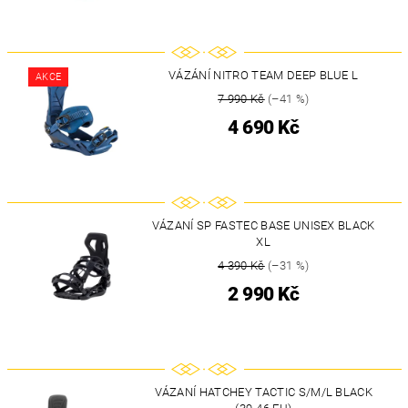
VÁZÁNÍ NITRO TEAM DEEP BLUE L
AKCE
7 990 Kč
(–41 %)
4 690 Kč
VÁZANÍ SP FASTEC BASE UNISEX BLACK
XL
4 390 Kč
(–31 %)
2 990 Kč
VÁZANÍ HATCHEY TACTIC S/M/L BLACK