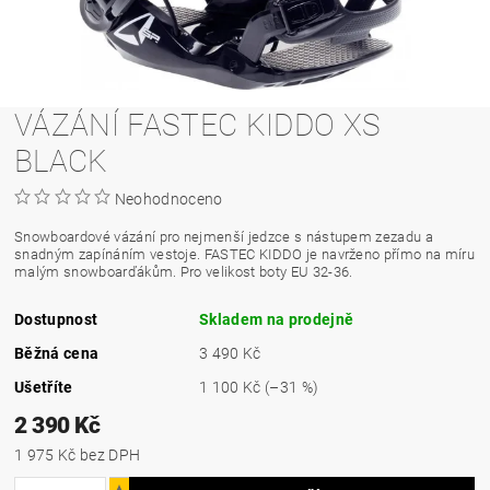
VÁZÁNÍ FASTEC KIDDO XS
BLACK
Neohodnoceno
Snowboardové vázání pro nejmenší jedzce s nástupem zezadu a
snadným zapínáním vestoje. FASTEC KIDDO je navrženo přímo na míru
malým snowboarďákům. Pro velikost boty EU 32-36.
Dostupnost
Skladem na prodejně
Běžná cena
3 490 Kč
Ušetříte
1 100 Kč
(–31 %)
2 390 Kč
1 975 Kč bez DPH