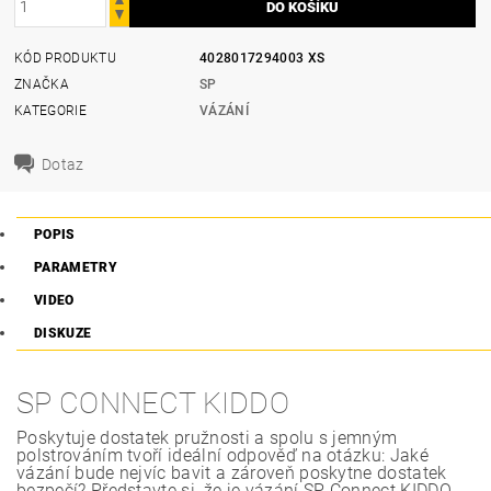
KÓD PRODUKTU
4028017294003 XS
ZNAČKA
SP
KATEGORIE
VÁZÁNÍ
Dotaz
POPIS
PARAMETRY
VIDEO
DISKUZE
SP CONNECT KIDDO
Poskytuje dostatek pružnosti a spolu s jemným
polstrováním tvoří ideální odpověď na otázku: Jaké
vázání bude nejvíc bavit a zároveň poskytne dostatek
bezpečí? Představte si, že je vázání SP Connect KIDDO