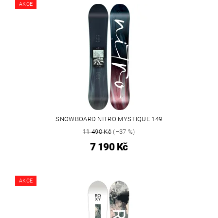
AKCE
SNOWBOARD NITRO MYSTIQUE 149
11 490 Kč
(–37 %)
7 190 Kč
AKCE