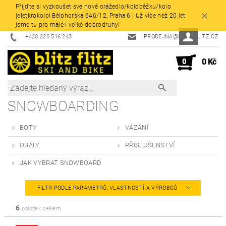
Přijďte si vyzkoušet své nové orážedlo/koloběžku/kolo
|eletkrokolo! Bělohorská 646/12, Praha 6 | Už více než 20 let
jsme tu pro malé i velké dobrodruhy!
+420 220 516 243
PRODEJNA@BLITZFLITZ.CZ
0
0 Kč
SNOWBOARDING
BOTY
VÁZÁNÍ
OBALY
PŘÍSLUŠENSTVÍ
JAK VYBRAT SNOWBOARD
FILTR PODLE PARAMETRŮ, VLASTNOSTÍ A VÝROBCŮ
6
položek celkem