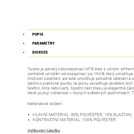
POPIS
PARAMETRY
DISKUZE
Turano je pánský celorozepínací MTB dres s volným střihem,
centrálně umístěn celorozepínací zip YKK®, který umožňuje s
možnost odvětrání, ale také umožňuje pohodlné oblékání a sv
zatímco praktické poutko na prsou usnadňuje zavěšení brýlí
telefon, klíče nebo karty. Spodní část dresu je elegantně z
které zvyšují viditelnost v různých světelných podmínkách. T
Materiálové složení:
HLAVNÍ MATERIÁL: 90% POLYESTER, 10% ELASTAN,
KONTRASTNÍ MATERIÁL: 100% POLYESTER
Velikostní tabulka