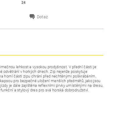
24
Dotaz
imečnou lehkost a vysokou prodyšnost. V přední části je
lé odvětrání v horkých dnech. Zip nejenže poskytuje
 na horní části zipu chrání před nechtěnými poškrábáním,
ou kapsou pro bezpečné uložení menších předmětů, jako jsou
ízdy je dále zajištěna reflexními prvky umístěnými na dresu,
 funkční a stylový dres pro svá horská dobrodružství.