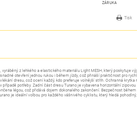
ZÁRUKA
Tisk
 vyráběný z lehkého a elastického materiálu Light MESH, který poskytuje výj
nadné otevření jednou rukou i během jízdy, což přináší praktičnost pro rych
lékání dresu, což ocení každý, kdo preferuje volnější střih. Ochranná krytka
 v případě potřeby. Zadní část dresu Turano je vybavena horizontální zipov
akončena légou, což přidává dojem dokonalého zakončení. Bezpečnost během j
urano je ideální volbou pro každého vášnivého cyklistu, který hledá pohodlný,