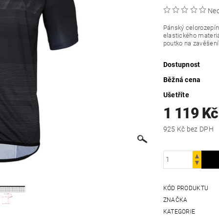
Ne
Pánský celorozepína
elastického materiá
poutko na zavěšení 
Dostupnost
Běžná cena
Ušetříte
1 119 Kč
925 Kč bez DPH
KÓD PRODUKTU
ZNAČKA
KATEGORIE