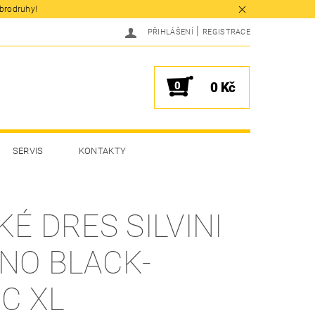
obrodruhy!
|
PŘIHLÁŠENÍ
REGISTRACE
0
0 Kč
SERVIS
KONTAKTY
É DRES SILVINI
NO BLACK-
C XL