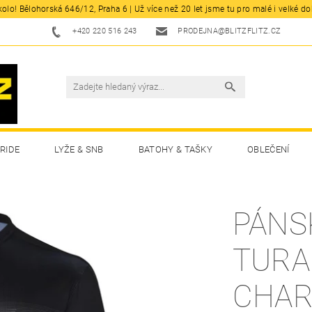
olo! Bělohorská 646/12, Praha 6 | Už více než 20 let jsme tu pro malé i velké d
+420 220 516 243
PRODEJNA@BLITZFLITZ.CZ
RIDE
LYŽE & SNB
BATOHY & TAŠKY
OBLEČENÍ
PÁNSK
TURA
CHAR