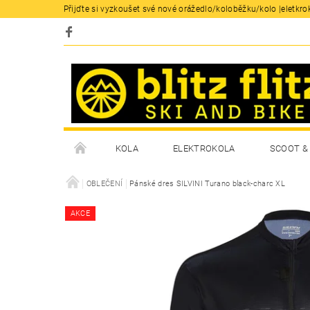
Přijďte si vyzkoušet své nové orážedlo/koloběžku/kolo |eletkrok
KOLA
ELEKTROKOLA
SCOOT & 
OBLEČENÍ
Pánské dres SILVINI Turano black-charc XL
AKCE