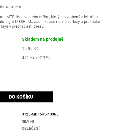
ohodnoceno
cí MTB dres volného střihu, který je vyrobený z lehkého
lu Light MESH. Má zadní kapsu na zip, reflexy a praktické
brýlí v přední části dresu.
Skladem na prodejně
1 590 Kč
471 Kč
(–29 %)
3120-MD1645-43365
SILVINI
OBLEČENÍ