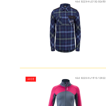
Kód:
3223-WJ2132-32453
Kód:
3220-WJ1510-12922
AKCE