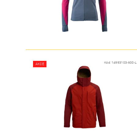
Kód:
14993103-600-L
AKCE