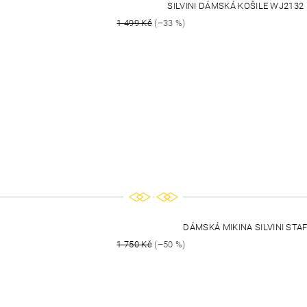
SILVINI DÁMSKÁ KOŠILE WJ213
1 499 Kč
(–33 %)
DÁMSKÁ MIKINA SILVINI STA
1 750 Kč
(–50 %)