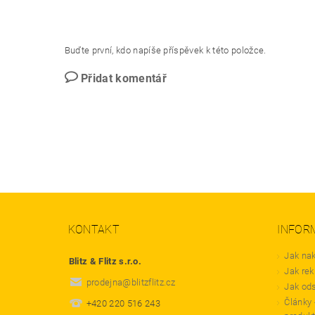
Buďte první, kdo napíše příspěvek k této položce.
Přidat komentář
KONTAKT
INFOR
Jak na
Blitz & Flitz s.r.o.
Jak rek
prodejna
@
blitzflitz.cz
Jak od
Články 
+420 220 516 243