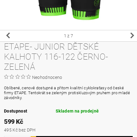
1
z 7
ETAPE- JUNIOR DĚTSKÉ
KALHOTY 116-122 ČERNO-
ZELENÁ
Neohodnoceno
Oblíbené, cenově dostupné a přitom kvalitní cyklokraťasy od české
firmy ETAPE. Tentokrát se zeleným protiskluzovým pruhem pro mladé
závodníky.
Dostupnost
Skladem na prodejně
599 Kč
495 Kč bez DPH