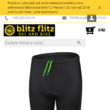
Přijďte si vyzkoušet své nové orážedlo/koloběžku/kolo
|eletkrokolo! Bělohorská 646/12, Praha 6 | Už více než 20 let
jsme tu pro malé i velké dobrodruhy!
+420 220 516 243
PRODEJNA@BLITZFLITZ.CZ
0
0 Kč