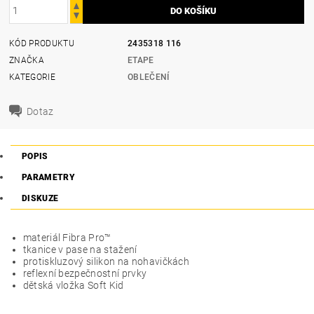
KÓD PRODUKTU
2435318 116
ZNAČKA
ETAPE
KATEGORIE
OBLEČENÍ
Dotaz
POPIS
PARAMETRY
DISKUZE
materiál Fibra Pro™
tkanice v pase na stažení
protiskluzový silikon na nohavičkách
reflexní bezpečnostní prvky
dětská vložka Soft Kid