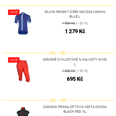
SILVINI PÁNSKÝ DRES MD2226 CARNIO
AKCE
BLUE L
1 599 Kč
(–20 %)
1 279 Kč
DÁMSKÉ CYKLISTICKÉ ¾ KALHOTY INVIO
AKCE
L
1 390 Kč
(–50 %)
695 Kč
DÁMSKÁ PRIMALOFTOVÁ VESTA CONCA
BLACK-RED XL