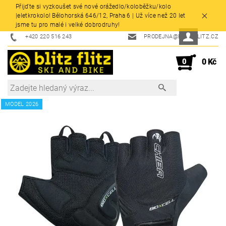
Přijďte si vyzkoušet své nové orážedlo/koloběžku/kolo
|eletkrokolo! Bělohorská 646/12, Praha 6 | Už více než 20 let
jsme tu pro malé i velké dobrodruhy!
+420 220 516 243
PRODEJNA@BLITZFLITZ.CZ
0
0 Kč
MODEL 2026