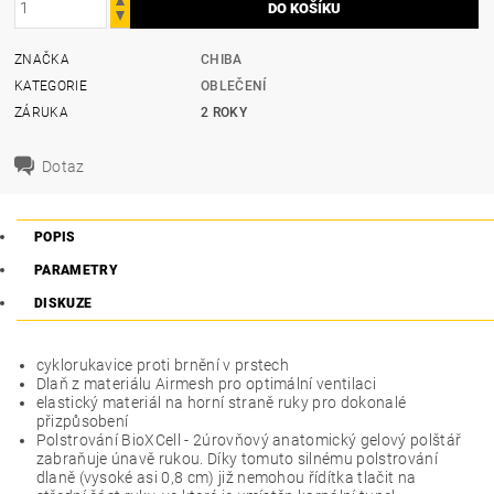
ZNAČKA
CHIBA
KATEGORIE
OBLEČENÍ
ZÁRUKA
2 ROKY
Dotaz
POPIS
PARAMETRY
DISKUZE
cyklorukavice proti brnění v prstech
Dlaň z materiálu Airmesh pro optimální ventilaci
elastický materiál na horní straně ruky pro dokonalé
přizpůsobení
Polstrování BioXCell - 2úrovňový anatomický gelový polštář
zabraňuje únavě rukou. Díky tomuto silnému polstrování
dlaně (vysoké asi 0,8 cm) již nemohou řídítka tlačit na