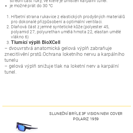
střední část ruky, ve které je umístěn karpální tunel.
je možné prát do 30 °C
Hřbetní strana rukavice z elastických prodyšných materiálů
pro dokonalé přizpůsobení a optimální ventilaci.
Dlaňová část z jemné syntetické kůže (
polyester 45,
polyamid 27, polyurethan umělá hmota 22, elastan umělé
vlákno 6)
Tlumící výplň BioXCell
– dvouvrstvá anatomická gelová výplň zabraňuje
znecitlivění prstů.
Ochrana loketního nervu a karpálního
tunelu
– gelová výplň snižuje tlak na loketní nerv a karpální
tunel.
SLUNEČNÍ BRÝLE 3F VISION NEW COVER
POLARIZ 1959