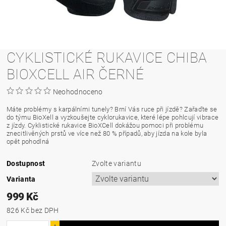
CYKLISTICKÉ RUKAVICE CHIBA
BIOXCELL AIR ČERNÉ
Neohodnoceno
Máte problémy s karpálními tunely? Brní Vás ruce při jízdě? Zařaďte se
do týmu BioXell a vyzkoušejte cyklorukavice, které lépe pohlcují vibrace
z jízdy. Cyklistické rukavice BioXCell dokážou pomoci při problému
znecitlivěných prstů ve více než 80 % případů, aby jízda na kole byla
opět pohodlná
Dostupnost
Zvolte variantu
Varianta
999 Kč
826 Kč bez DPH