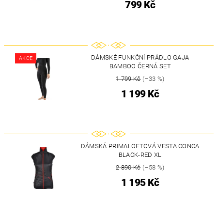
799 Kč
DÁMSKÉ FUNKČNÍ PRÁDLO GAJA
AKCE
BAMBOO ČERNÁ SET
1 799 Kč
(–33 %)
1 199 Kč
DÁMSKÁ PRIMALOFTOVÁ VESTA CONCA
BLACK-RED XL
2 890 Kč
(–58 %)
1 195 Kč