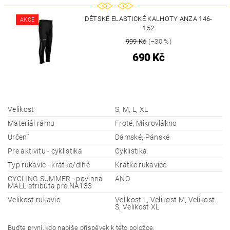
DĚTSKÉ ELASTICKÉ KALHOTY ANZA 146-
AKCE
152
999 Kč
(–30 %)
690 Kč
Velikost
S, M, L, XL
Materiál rámu
Froté, Mikrovlákno
Určení
Dámské, Pánské
Pre aktivitu - cyklistika
Cyklistika
Typ rukavíc - krátke/dlhé
Krátke rukavice
CYCLING SUMMER - povinná
ANO
MALL atribúta pre NA133
Velikost rukavic
Velikost L, Velikost M, Velikost
S, Velikost XL
Buďte první, kdo napíše příspěvek k této položce.