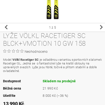
1
z 5
LYŽE VÖLKL RACETIGER SC
BLCK+VMOTION 10 GW 158
Neohodnoceno
Model
Völkl Racetiger SC
je odladěnou variantou sportovních slalomek
Racetiger SL. Jedná se o f
antastické lyže na kratší oblouky na
upravených svazích. Lyže jsou hbité, točivé a přitom stabilní a dobře
ovladatelné.
Dostupnost
Skladem na prodejně
Běžná cena
21 990 Kč
Ušetříte
8 000 Kč
(–36 %)
13 990 Kč