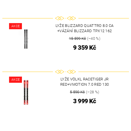
LYŽE BLIZZARD QUATTRO 8.0 CA
AKCE
+VÁZÁNÍ BLIZZARD TPX12 162
15 599 Kč
(–40 %)
9 359 Kč
LYŽE VÖLKL RACETIGER JR
AKCE
RED+VMOTION 7.0 RED 130
5 590 Kč
(–28 %)
3 999 Kč