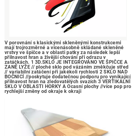
V porovnání s klasickými skleněnými konstrukcemi
mají trojrozměrné a vícenásobně skládané skleněné
vrstvy ve špičce a v oblasti patky za následek lepší
přilnavost hran a živější chování při odrazu v
zatáčkách. 1 3D.SKLO JE INTEGROVÁNO VE ŠPIČCE A
ZANĚ LYŽE // ploché sklo pod vázáním změkčuje střed
// variabilní zatáčení při jakékoli rychlosti 2 SKLO NAD
BOČNICÍ //poskytuje dodatečnou podporu pro vynikající
přilnavost hran na zledovatělých svazích 3 VERTIKÁLNÍ
SKLO V OBLASTI HORKY A Ocasní plochy //více pop pro
rychlejší změny od okraje k okraji