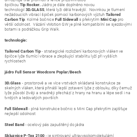
špičkou
Tip
Rocker
.
Jádro je dále doplněno novou
technologií
3D.GLASS
, která lyži dělá hravější.
Novinkou je tlumení
nežádoucích vibrací špiček pomocí karbonových výztuh
Tailored
Carbon Tip
. Kolmé b
očnice
Full Sidewall
s překrytím
Mini Cap
pro
větší odolnost. Vázání vMotion GW je plně kompatibilní se sjezdovými
botami s podrážkou Grip Walk.
technologie:
Tailored Carbon Tip
- strategické rozložení karbonových vláken ve
špičce lyže tlumící vibrace a zlepšující stabilitu lyží při vyšších
rychlostech
jádro Full Sensor Woodcore Poplar/Beech
3D.Glass
- prostorově a ve více vrstvách skládaná konstrukce ze
skelných vláken, která přináší lepší zotavení lyže z oblouku, díky čemuž
lyže působí živěji a snadněji přechází z hrany na hranu a lépe sedí i na
tvrdých a ledovatých površích
Full Sidewall
- plná konstrukce bočnic s Mini Cap překrytím zajišťuje
nejlepší odolnost
Steel Band
- ocelový pás zapuštěný do jádra
Skluznice P-Tex 2100
- je sintrovaný ultravysokomolekulární