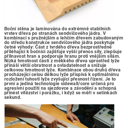
Boční stěna je laminována do extrémně stabilních
vrstev dřeva po stranách sendvičového jádra. V
kombinaci s pružnějším a lehčím dřevem zabudovaným
do středu konstrukce sendvičového jádra poskytuje
četné výhody: Část z tvrdého dřeva bezprostředně
přiléhající k bočnici zajišťuje vyšší přenos síly, zlepšuje
přilnavost hran a podporuje hranu proti vnějším silám.
Nízká hmotnost části z měkkého dřeva uprostřed lyže
přináší větší obratnost a ovladatelnost a snižuje
celkovou hmotnost lyže. Kombinace obou druhů dřeva
procházející celou délkou lyže přispívá k optimálnímu
rozložení tuhosti lyže zvyšující přesnost řízení. Je to
první a jediná technologie sidewall/core určená pro
agresivní použití na sjezdovce a závodění a schopná
přinést vítězství i porážku, i když se měří v setinkách
sekund.