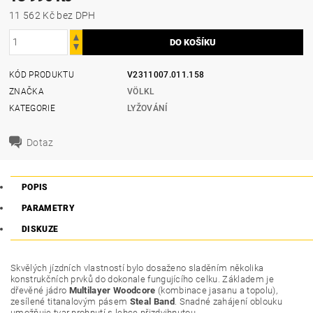
11 562 Kč bez DPH
KÓD PRODUKTU
V2311007.011.158
ZNAČKA
VÖLKL
KATEGORIE
LYŽOVÁNÍ
Dotaz
POPIS
PARAMETRY
DISKUZE
Skvělých jízdních vlastností bylo dosaženo sladěním několika
konstrukčních prvků do dokonale fungujícího celku. Základem je
dřevěné jádro
Multilayer Woodcore
(kombinace jasanu a topolu),
zesílené titanalovým pásem
Steal
Band
. Snadné zahájení oblouku
umožňuje tvar prohnutí s lehce přizdvihnutou