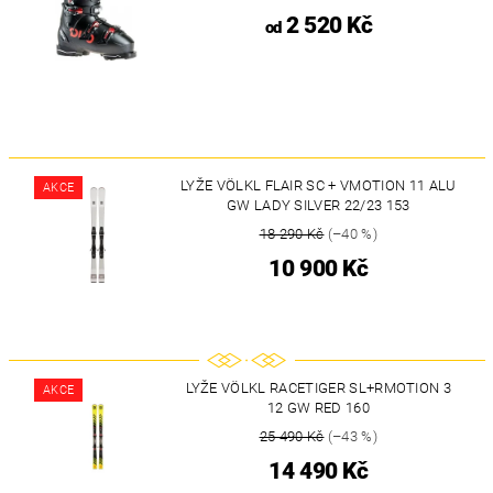
2 520 Kč
od
LYŽE VÖLKL FLAIR SC + VMOTION 11 ALU
AKCE
GW LADY SILVER 22/23 153
18 290 Kč
(–40 %)
10 900 Kč
LYŽE VÖLKL RACETIGER SL+RMOTION 3
AKCE
12 GW RED 160
25 490 Kč
(–43 %)
14 490 Kč