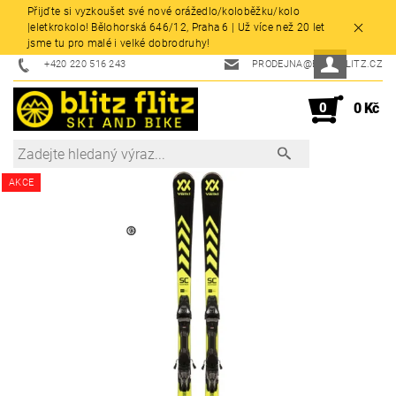
Přijďte si vyzkoušet své nové orážedlo/koloběžku/kolo
|eletkrokolo! Bělohorská 646/12, Praha 6 | Už více než 20 let
jsme tu pro malé i velké dobrodruhy!
+420 220 516 243
PRODEJNA@BLITZFLITZ.CZ
0
0 Kč
AKCE