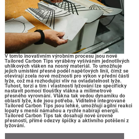
V tomto inovativním výrobním procesu jsou nové
Tailored Carbon Tips vyráběny vyšíváním jednotlivých
uhlíkových vláken na nosný materiál. To umožňuje
jejich umístění přesně podél napěťových linií, čímž se
otevírají zcela nové možnosti pro výkon v přední části
lyže, což má rozhodující vliv na ovladatelnost lyže.
Tuhost, torzi a tím i vlastnosti lyžování lze specificky
nastavit pomocí tloušťky vlákna a milimetrově
přesného vyrovnání. Vlákna tak vedou dynamiku do
oblastí lyže, kde jsou potřeba. Viditelně integrované
Tailored Carbon Tips jsou lehké, umožňují agilní reakci
lopaty s menší námahou a rychle nabírají energii.
Tailored Carbon Tips tak dosahují nové úrovně
přesnosti, přímé odezvy špičky a aktivního potěšení z
lyžování.