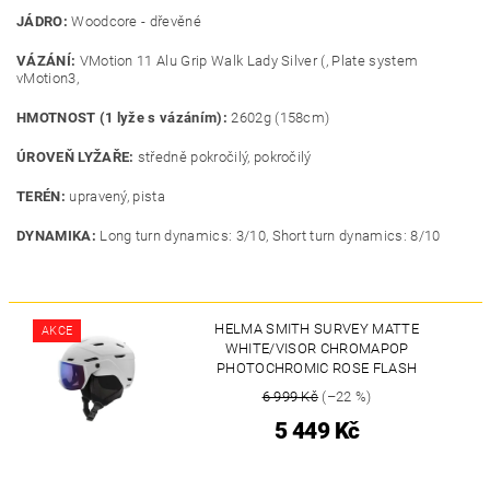
JÁDRO:
Woodcore - dřevěné
VÁZÁNÍ:
VMotion 11 Alu Grip Walk Lady Silver (, Plate system
vMotion3,
HMOTNOST (1 lyže s vázáním):
2602g (158cm)
ÚROVEŇ LYŽAŘE:
středně pokročilý, pokročilý
TERÉN:
upravený, pista
DYNAMIKA:
Long turn dynamics: 3/10, Short turn dynamics: 8/10
HELMA SMITH SURVEY MATTE
AKCE
WHITE/VISOR CHROMAPOP
PHOTOCHROMIC ROSE FLASH
6 999 Kč
(–22 %)
5 449 Kč