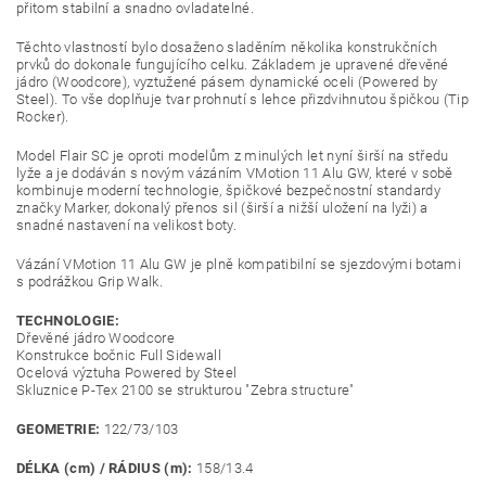
přitom stabilní a snadno ovladatelné.
Těchto vlastností bylo dosaženo sladěním několika konstrukčních
prvků do dokonale fungujícího celku. Základem je upravené dřevěné
jádro (Woodcore), vyztužené pásem dynamické oceli (Powered by
Steel). To vše doplňuje tvar prohnutí s lehce přizdvihnutou špičkou (Tip
Rocker).
Model Flair SC je oproti modelům z minulých let nyní širší na středu
lyže a je dodáván s novým vázáním VMotion 11 Alu GW, které v sobě
kombinuje moderní technologie, špičkové bezpečnostní standardy
značky Marker, dokonalý přenos sil (širší a nižší uložení na lyži) a
snadné nastavení na velikost boty.
Vázání VMotion 11 Alu GW je plně kompatibilní se sjezdovými botami
s podrážkou Grip Walk.
TECHNOLOGIE:
Dřevěné jádro Woodcore
Konstrukce bočnic Full Sidewall
Ocelová výztuha Powered by Steel
Skluznice P-Tex 2100 se strukturou "Zebra structure"
GEOMETRIE:
122/73/103
DÉLKA (cm) / RÁDIUS (m):
158/13.4