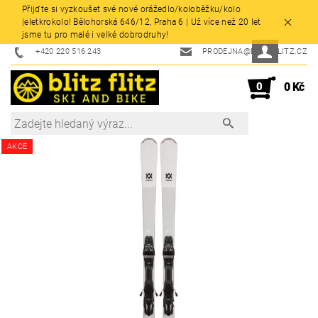
Přijďte si vyzkoušet své nové orážedlo/koloběžku/kolo
|eletkrokolo! Bělohorská 646/12, Praha 6 | Už více než 20 let
jsme tu pro malé i velké dobrodruhy!
+420 220 516 243
PRODEJNA@BLITZFLITZ.CZ
0
0 Kč
AKCE