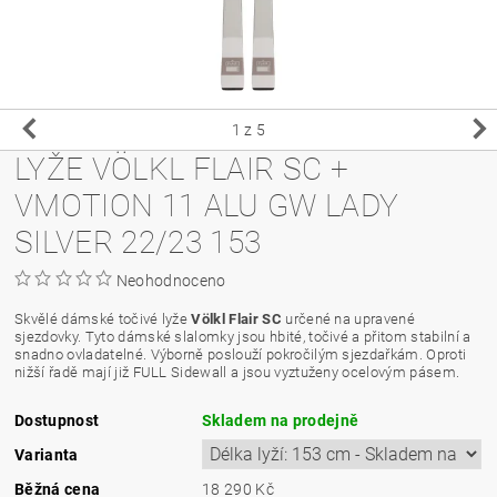
1
z 5
LYŽE VÖLKL FLAIR SC +
VMOTION 11 ALU GW LADY
SILVER 22/23 153
Neohodnoceno
Skvělé dámské točivé lyže
Völkl Flair SC
určené na upravené
sjezdovky. Tyto dámské slalomky jsou hbité, točivé a přitom stabilní a
snadno ovladatelné. Výborně poslouží pokročilým sjezdařkám. Oproti
nižší řadě mají již FULL Sidewall a jsou vyztuženy ocelovým pásem.
Dostupnost
Skladem na prodejně
Varianta
Běžná cena
18 290 Kč