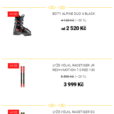
BOTY ALPINE DUO 4 BLACK
AKCE
4 120 Kč
(–38 %)
2 520 Kč
od
LYŽE VÖLKL RACETIGER JR
AKCE
RED+VMOTION 7.0 RED 130
5 590 Kč
(–28 %)
3 999 Kč
LYŽE VÖLKL RACETIGER SC
AKCE