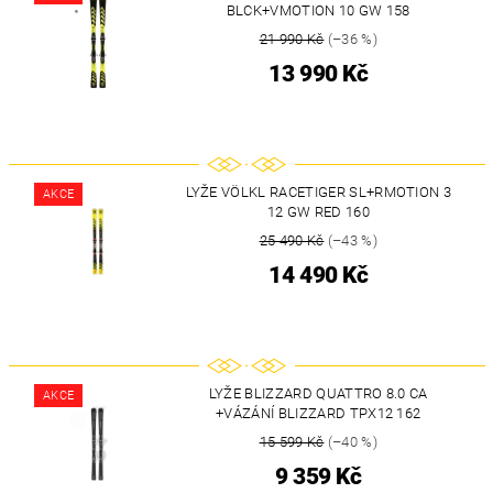
BLCK+VMOTION 10 GW 158
21 990 Kč
(–36 %)
13 990 Kč
LYŽE VÖLKL RACETIGER SL+RMOTION 3
AKCE
12 GW RED 160
25 490 Kč
(–43 %)
14 490 Kč
LYŽE BLIZZARD QUATTRO 8.0 CA
AKCE
+VÁZÁNÍ BLIZZARD TPX12 162
15 599 Kč
(–40 %)
9 359 Kč