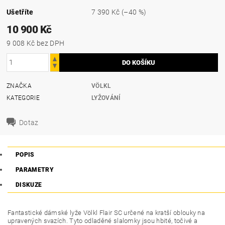
Ušetříte
7 390 Kč
(–40 %)
10 900 Kč
9 008 Kč bez DPH
ZNAČKA
VÖLKL
KATEGORIE
LYŽOVÁNÍ
Dotaz
POPIS
PARAMETRY
DISKUZE
Fantastické dámské lyže Völkl Flair SC určené na kratší oblouky na
upravených svazích. Tyto odladěné slalomky jsou hbité, točivé a