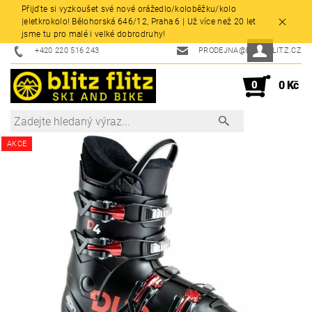
Přijďte si vyzkoušet své nové orážedlo/koloběžku/kolo
|eletkrokolo! Bělohorská 646/12, Praha 6 | Už více než 20 let
jsme tu pro malé i velké dobrodruhy!
+420 220 516 243
PRODEJNA@BLITZFLITZ.CZ
0
0 Kč
AKCE