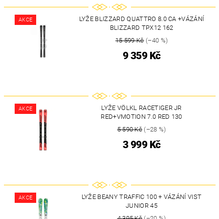
LYŽE BLIZZARD QUATTRO 8.0 CA +VÁZÁNÍ
AKCE
BLIZZARD TPX12 162
15 599 Kč
(–40 %)
9 359 Kč
LYŽE VÖLKL RACETIGER JR
AKCE
RED+VMOTION 7.0 RED 130
5 590 Kč
(–28 %)
3 999 Kč
LYŽE BEANY TRAFFIC 100 + VÁZÁNÍ VIST
AKCE
JUNIOR 45
4 395 Kč
(–20 %)