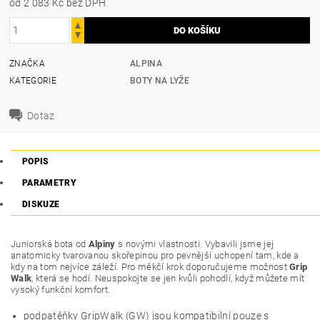
od 2 083 Kč
bez DPH
ZNAČKA
ALPINA
KATEGORIE
BOTY NA LYŽE
Dotaz
POPIS
PARAMETRY
DISKUZE
Juniorská bota od
Alpiny
s novými vlastnosti. Vybavili jsme jej
anatomicky tvarovanou skořepinou pro pevnější uchopení tam, kde a
kdy na tom nejvíce záleží. Pro měkčí krok doporučujeme možnost
Grip
Walk
, která se hodí. Neuspokojte se jen kvůli pohodlí, když můžete mít
vysoký funkční komfort.
podpatěňky GripWalk (GW) jsou kompatibilní pouze s