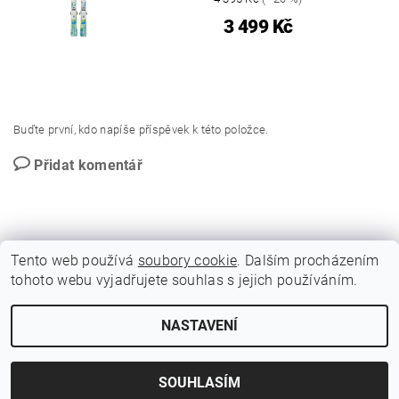
3 499 Kč
Buďte první, kdo napíše příspěvek k této položce.
Přidat komentář
Tento web používá
soubory cookie
. Dalším procházením
tohoto webu vyjadřujete souhlas s jejich používáním.
GDPR - Souhlas se zpracováním osobních údajů
NASTAVENÍ
2026 © BLITZ FLITZ ski and bike, všechna práva vyhrazena
Vytvořil Shoptet
SOUHLASÍM