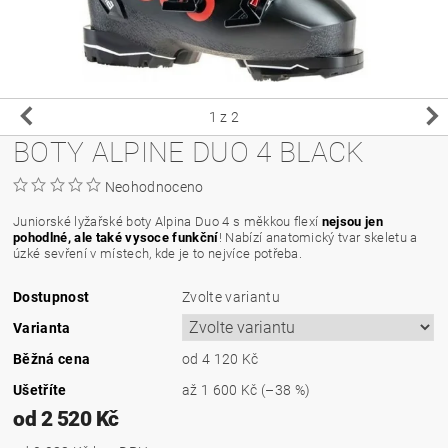
1
z 2
BOTY ALPINE DUO 4 BLACK
Neohodnoceno
Juniorské lyžařské boty Alpina Duo 4 s měkkou flexí
nejsou jen
pohodlné, ale také vysoce funkční
! Nabízí anatomický tvar skeletu a
úzké sevření v místech, kde je to nejvíce potřeba.
Dostupnost
Zvolte variantu
Varianta
Běžná cena
od 4 120 Kč
Ušetříte
až
1 600 Kč
(–38 %)
od 2 520 Kč