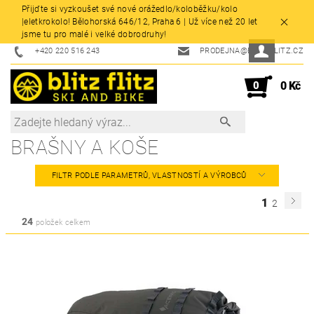
Přijďte si vyzkoušet své nové orážedlo/koloběžku/kolo
|eletkrokolo! Bělohorská 646/12, Praha 6 | Už více než 20 let
jsme tu pro malé i velké dobrodruhy!
+420 220 516 243
PRODEJNA@BLITZFLITZ.CZ
0
0 Kč
BRAŠNY A KOŠE
FILTR PODLE PARAMETRŮ, VLASTNOSTÍ A VÝROBCŮ
1
2
24
položek celkem