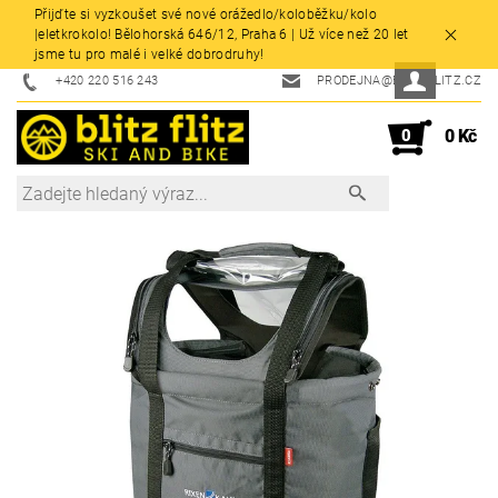
Přijďte si vyzkoušet své nové orážedlo/koloběžku/kolo
|eletkrokolo! Bělohorská 646/12, Praha 6 | Už více než 20 let
jsme tu pro malé i velké dobrodruhy!
+420 220 516 243
PRODEJNA@BLITZFLITZ.CZ
0
0 Kč