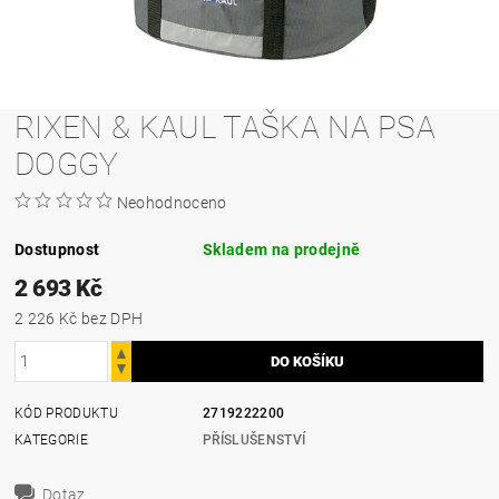
RIXEN & KAUL TAŠKA NA PSA
DOGGY
Neohodnoceno
Dostupnost
Skladem na prodejně
2 693 Kč
2 226 Kč bez DPH
KÓD PRODUKTU
2719222200
KATEGORIE
PŘÍSLUŠENSTVÍ
Dotaz