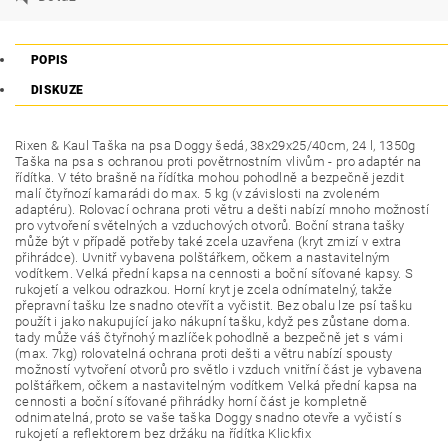
POPIS
DISKUZE
Rixen & Kaul Taška na psa Doggy šedá, 38x29x25/40cm, 24 l, 1350g
Taška na psa s ochranou proti povětrnostním vlivům - pro adaptér na
řídítka. V této brašně na řídítka mohou pohodlně a bezpečně jezdit
malí čtyřnozí kamarádi do max. 5 kg (v závislosti na zvoleném
adaptéru). Rolovací ochrana proti větru a dešti nabízí mnoho možností
pro vytvoření světelných a vzduchových otvorů. Boční strana tašky
může být v případě potřeby také zcela uzavřena (kryt zmizí v extra
přihrádce). Uvnitř vybavena polštářkem, očkem a nastavitelným
vodítkem. Velká přední kapsa na cennosti a boční síťované kapsy. S
rukojetí a velkou odrazkou. Horní kryt je zcela odnímatelný, takže
přepravní tašku lze snadno otevřít a vyčistit. Bez obalu lze psí tašku
použít i jako nakupující jako nákupní tašku, když pes zůstane doma.
tady může váš čtyřnohý mazlíček pohodlně a bezpečně jet s vámi
(max. 7kg) rolovatelná ochrana proti dešti a větru nabízí spousty
možností vytvoření otvorů pro světlo i vzduch vnitřní část je vybavena
polštářkem, očkem a nastavitelným vodítkem Velká přední kapsa na
cennosti a boční síťované přihrádky horní část je kompletně
odnimatelná, proto se vaše taška Doggy snadno otevře a vyčistí s
rukojetí a reflektorem bez držáku na řídítka Klickfix