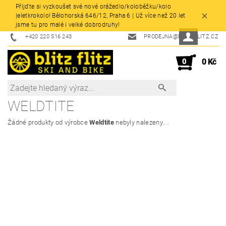
Přijďte si vyzkoušet své nové orážedlo/koloběžku/kolo
|eletkrokolo! Bělohorská 646/12, Praha 6 | Už více než 20 let
jsme tu pro malé i velké dobrodruhy!
+420 220 516 243
PRODEJNA@BLITZFLITZ.CZ
0
0 Kč
WELDTITE
Žádné produkty od výrobce
Weldtite
nebyly nalezeny....