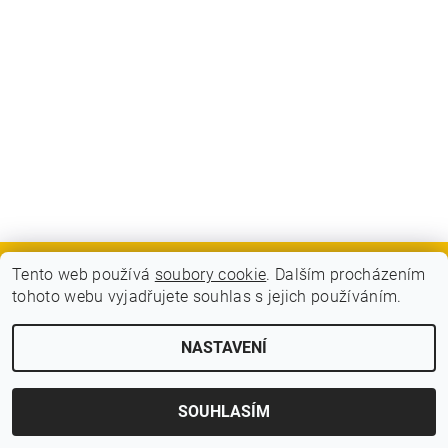
Tento web používá
soubory cookie
. Dalším procházením
GDPR - Souhlas se zpracováním osobních údajů
tohoto webu vyjadřujete souhlas s jejich používáním.
2026 © BLITZ FLITZ ski and bike, všechna práva vyhrazena
NASTAVENÍ
Vytvořil Shoptet
SOUHLASÍM