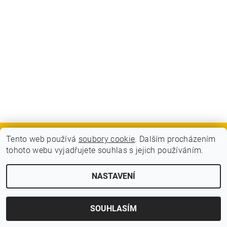
Tento web používá
soubory cookie
. Dalším procházením
GDPR - Souhlas se zpracováním osobních údajů
tohoto webu vyjadřujete souhlas s jejich používáním.
2026 © BLITZ FLITZ ski and bike, všechna práva vyhrazena
NASTAVENÍ
Vytvořil Shoptet
SOUHLASÍM