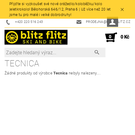
Přijďte si vyzkoušet své nové orážedlo/koloběžku/kolo
|eletkrokolo! Bělohorská 646/12, Praha 6 | Už více než 20 let
jsme tu pro malé i velké dobrodruhy!
+420 220 516 243
PRODEJNA@BLITZFLITZ.CZ
0
0 Kč
TECNICA
Žádné produkty od výrobce
Tecnica
nebyly nalezeny....