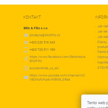
KONTAKT
INFOR
Jak na
Blitz & Flitz s.r.o.
Jak rek
prodejna
@
blitzflitz.cz
Jak od
Články 
+420 220 516 243
produk
+420 725 911 189
Časté 
https://www.facebook.com/Elektrokola
Obchod
BlitzFlitz
Napišt
OTEVÍ
scootandride_cz_sk/
https://www.youtube.com/channel/UC
VBQNufchlq4cW5B09_GRaA
Tento web 