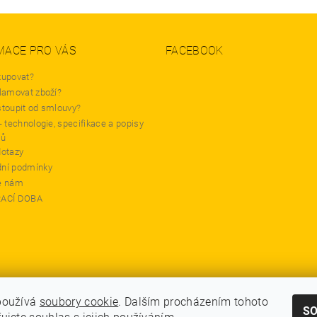
MACE PRO VÁS
FACEBOOK
kupovat?
lamovat zboží?
stoupit od smlouvy?
- technologie, specifikace a popisy
tů
dotazy
ní podmínky
e nám
RACÍ DOBA
používá
soubory cookie
. Dalším procházením tohoto
S
GDPR - Souhlas se zpracováním osobních údajů