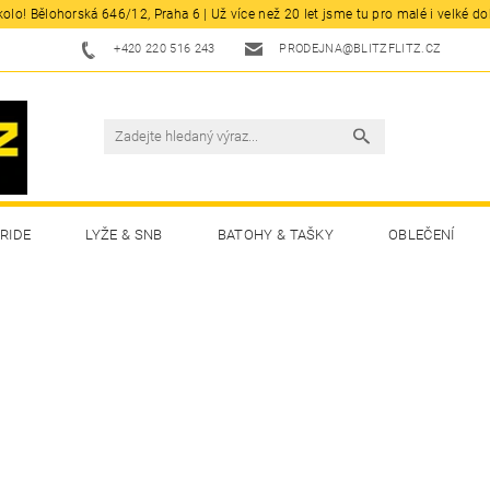
olo! Bělohorská 646/12, Praha 6 | Už více než 20 let jsme tu pro malé i velké d
+420 220 516 243
PRODEJNA@BLITZFLITZ.CZ
RIDE
LYŽE & SNB
BATOHY & TAŠKY
OBLEČENÍ