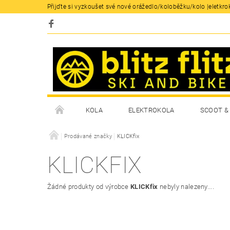
Přijďte si vyzkoušet své nové orážedlo/koloběžku/kolo |eletkrok
KOLA
ELEKTROKOLA
SCOOT & 
Prodávané značky
KLICKfix
KLICKFIX
Žádné produkty od výrobce
KLICKfix
nebyly nalezeny....