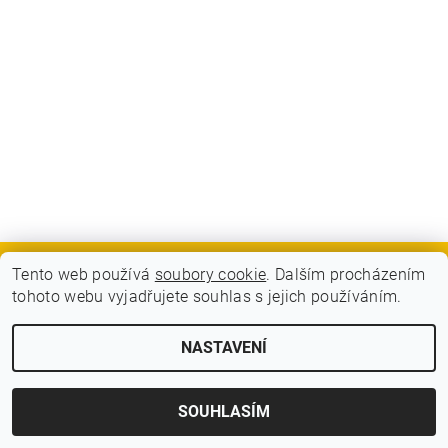
Tento web používá
soubory cookie
. Dalším procházením
GDPR - Souhlas se zpracováním osobních údajů
tohoto webu vyjadřujete souhlas s jejich používáním.
2026 © BLITZ FLITZ ski and bike, všechna práva vyhrazena
NASTAVENÍ
Vytvořil Shoptet
SOUHLASÍM