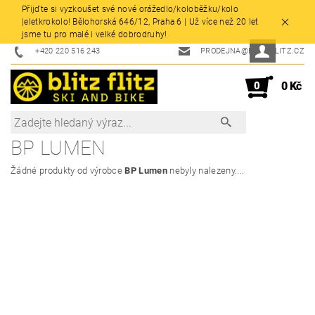
Přijďte si vyzkoušet své nové orážedlo/koloběžku/kolo
|eletkrokolo! Bělohorská 646/12, Praha 6 | Už více než 20 let
jsme tu pro malé i velké dobrodruhy!
+420 220 516 243
PRODEJNA@BLITZFLITZ.CZ
0
0 Kč
BP LUMEN
Žádné produkty od výrobce
BP Lumen
nebyly nalezeny....