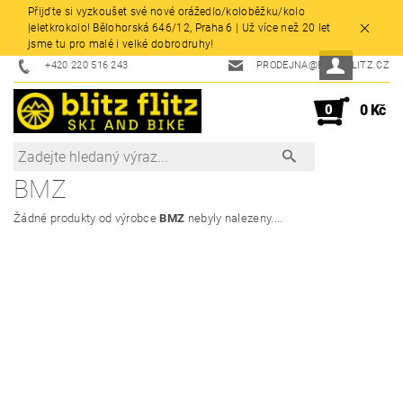
Přijďte si vyzkoušet své nové orážedlo/koloběžku/kolo
|eletkrokolo! Bělohorská 646/12, Praha 6 | Už více než 20 let
jsme tu pro malé i velké dobrodruhy!
+420 220 516 243
PRODEJNA@BLITZFLITZ.CZ
0
0 Kč
BMZ
Žádné produkty od výrobce
BMZ
nebyly nalezeny....