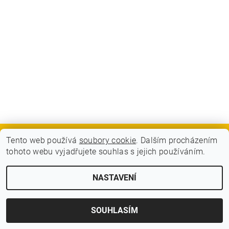
Tento web používá
soubory cookie
. Dalším procházením
GDPR - Souhlas se zpracováním osobních údajů
tohoto webu vyjadřujete souhlas s jejich používáním.
2026 © BLITZ FLITZ ski and bike, všechna práva vyhrazena
NASTAVENÍ
Vytvořil Shoptet
SOUHLASÍM