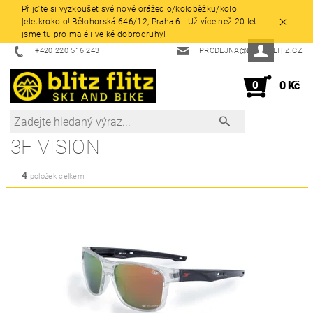
Přijďte si vyzkoušet své nové orážedlo/koloběžku/kolo
|eletkrokolo! Bělohorská 646/12, Praha 6 | Už více než 20 let
jsme tu pro malé i velké dobrodruhy!
+420 220 516 243
PRODEJNA@BLITZFLITZ.CZ
0
0 Kč
3F VISION
4
položek celkem