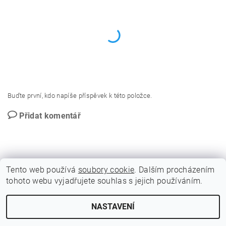
Buďte první, kdo napíše příspěvek k této položce.
Přidat komentář
Tento web používá
soubory cookie
. Dalším procházením
tohoto webu vyjadřujete souhlas s jejich používáním.
GDPR - Souhlas se zpracováním osobních údajů
NASTAVENÍ
2026 © BLITZ FLITZ ski and bike, všechna práva vyhrazena