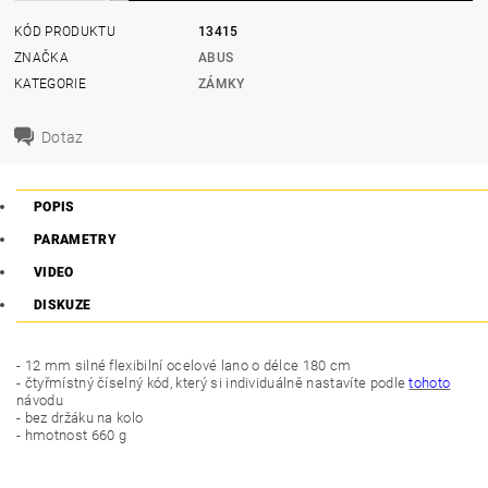
KÓD PRODUKTU
13415
ZNAČKA
ABUS
KATEGORIE
ZÁMKY
Dotaz
POPIS
PARAMETRY
VIDEO
DISKUZE
- 12 mm silné flexibilní ocelové lano o délce 180 cm
- čtyřmístný číselný kód, který si individuálně nastavíte podle
tohoto
návodu
- bez držáku na kolo
- hmotnost 660 g