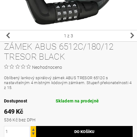
1
z 3
ZÁMEK ABUS 6512C/180/12
TRESOR BLACK
Neohodnoceno
Oblíbený lankový spirálový zámek ABUS TRESOR 6512C s
nastavitelným 4 místným kódovým zámkem. Stupeň překonatelnosti 4
z 15.
Dostupnost
Skladem na prodejně
649 Kč
536 Kč bez DPH