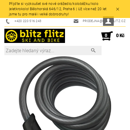
Přijďte si vyzkoušet své nové orážedlo/koloběžku/kolo
|eletkrokolo! Bělohorská 646/12, Praha 6 | Už více než 20 let
jsme tu pro malé i velké dobrodruhy!
+420 220 516 243
PRODEJNA@BLITZFLITZ.CZ
0
0 Kč