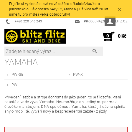
Přijďte si vyzkoušet své nové orážedlo/koloběžku/kolo
|eletkrokolo! Bělohorská 646/12, Praha 6 | Už více než 20 let
jsme tu pro malé i velké dobrodruhy!
+420 220 516 243
PRODEJNA@BLITZFLITZ.CZ
0
0 Kč
YAMAHA
PW-SE
PW-X
PW
Přivedení jezdce a stroje dohromady jako jeden: to je filozofie, která
neustále vede vývoj Yamaha. Neumožňuje ani jediný rozpor mezi
člověkem a strojem. DNA společnosti Yamaha, která již dávno splnila
sny o mobilitě, vytváří nový a bezprecedentní zážitek z jízdy.