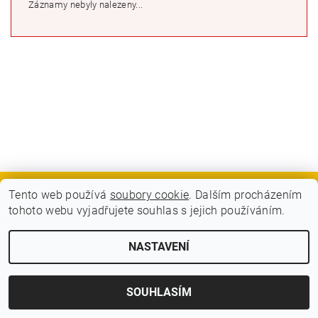
Záznamy nebyly nalezeny...
Tento web používá
soubory cookie
. Dalším procházením
GDPR - Souhlas se zpracováním osobních údajů
tohoto webu vyjadřujete souhlas s jejich používáním.
2026 © BLITZ FLITZ ski and bike, všechna práva vyhrazena
NASTAVENÍ
Vytvořil Shoptet
SOUHLASÍM