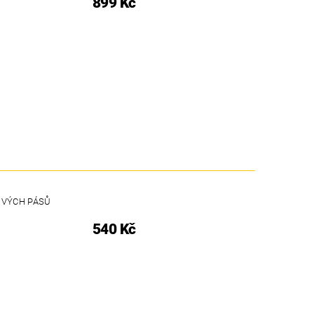
899 Kč
OVÝCH PÁSŮ
540 Kč