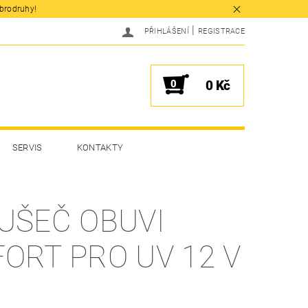
obrodruhy!
|
PŘIHLÁŠENÍ
REGISTRACE
0
0 Kč
SERVIS
KONTAKTY
UŠEČ OBUVI
ORT PRO UV 12 V