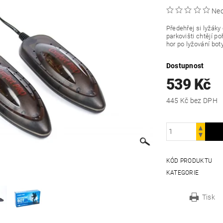
Ne
Předehřej si lyžáky
parkovišti chtějí p
hor po lyžování bo
Dostupnost
539 Kč
445 Kč bez DPH
KÓD PRODUKTU
KATEGORIE
Tisk