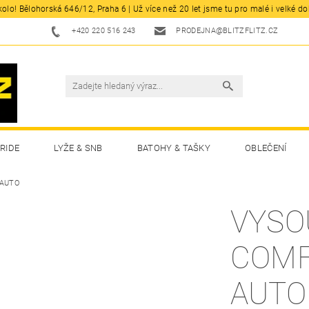
olo! Bělohorská 646/12, Praha 6 | Už více než 20 let jsme tu pro malé i velké d
+420 220 516 243
PRODEJNA@BLITZFLITZ.CZ
RIDE
LYŽE & SNB
BATOHY & TAŠKY
OBLEČENÍ
 AUTO
VYSO
COMF
AUTO