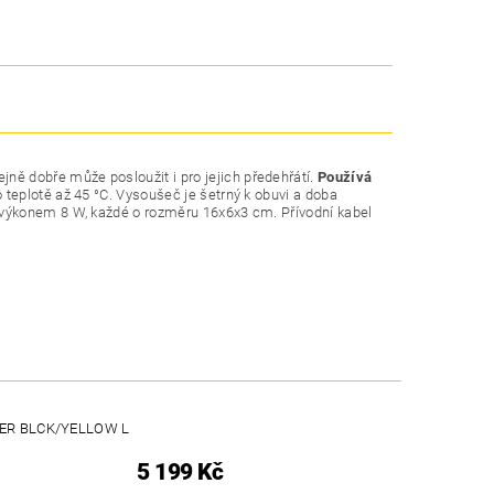
tejně dobře může posloužit i pro jejich předehřátí.
Používá
 teplotě až 45 °C. Vysoušeč je šetrný k obuvi a doba
 s výkonem 8 W, každé o rozměru 16x6x3 cm. Přívodní kabel
ER BLCK/YELLOW L
5 199 Kč