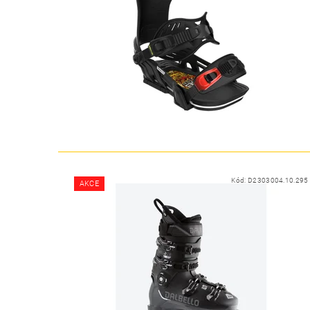
Kód:
D2303004.10.295
AKCE