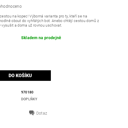
ohodnoceno
 cestou na kopec! Výborná varianta pro ty, kteří se na
ohodlně obout do vyhřátých bot. Anebo chtějí cestou domů z
ty vysušit a doma už rovnou uschovat.
Skladem na prodejně
970180
DOPLŇKY
Dotaz