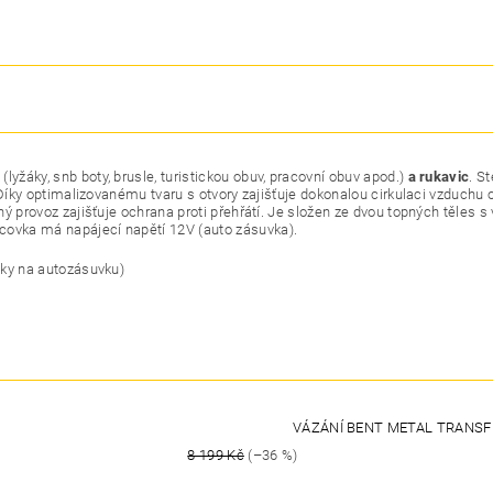
i
(lyžáky, snb boty, brusle, turistickou obuv, pracovní obuv apod.)
a rukavic
. S
 Díky optimalizovanému tvaru s otvory zajišťuje dokonalou cirkulaci vzduchu o
ý provoz zajišťuje ochrana proti přehřátí. Je složen ze dvou topných těles
ovka má napájecí napětí 12V (auto zásuvka).
vky na autozásuvku)
VÁZÁNÍ BENT METAL TRANSF
8 199 Kč
(–36 %)