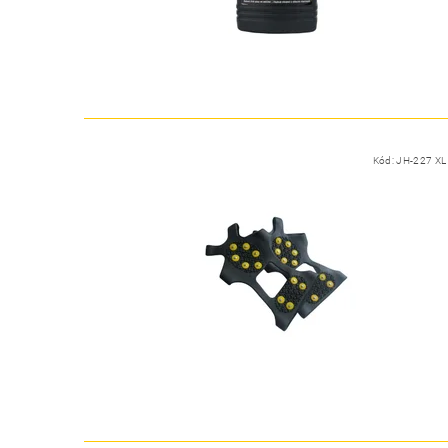
Kód:
JH-227 XL