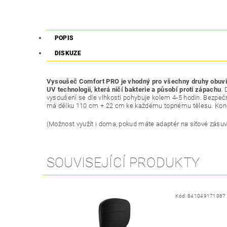
POPIS
DISKUZE
Vysoušeč Comfort PRO je vhodný pro všechny druhy obuv
UV technologii, která ničí bakterie a působí proti zápachu
.
vysoušení se dle vlhkosti pohybuje kolem 4-5 hodin. Bezpečn
má délku 110 cm + 22 cm ke každému topnému tělesu. Konc
(Možnost využít i doma, pokud máte adaptér na síťové zásu
SOUVISEJÍCÍ PRODUKTY
Kód:
841049171067