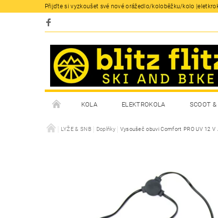
Přijďte si vyzkoušet své nové orážedlo/koloběžku/kolo |eletkrok
KOLA
ELEKTROKOLA
SCOOT & 
LYŽE & SNB
Doplňky
Vysoušeč obuvi Comfort PRO UV 12 V