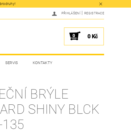
obrodruhy!
|
PŘIHLÁŠENÍ
REGISTRACE
0
0 Kč
SERVIS
KONTAKTY
EČNÍ BRÝLE
ZARD SHINY BLCK
-135