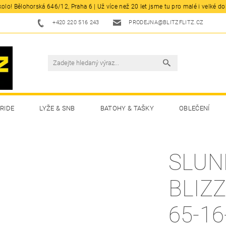
olo! Bělohorská 646/12, Praha 6 | Už více než 20 let jsme tu pro malé i velké d
+420 220 516 243
PRODEJNA@BLITZFLITZ.CZ
RIDE
LYŽE & SNB
BATOHY & TAŠKY
OBLEČENÍ
SLUN
BLIZ
65-16