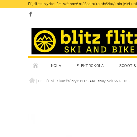
Přijďte si vyzkoušet své nové orážedlo/koloběžku/kolo |eletkrok
KOLA
ELEKTROKOLA
SCOOT & 
OBLEČENÍ
Sluneční brýle BLIZZARD shiny blck 65-16-135