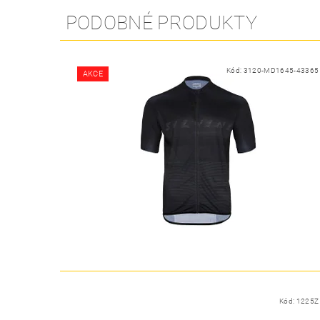
PODOBNÉ PRODUKTY
Kód:
3120-MD1645-43365
AKCE
Kód:
1225Z