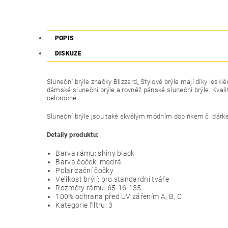
POPIS
DISKUZE
Sluneční brýle značky Blizzard
.
Stylové brýle mají díky lesk
dámské sluneční brýle a rovněž pánské sluneční brýle. Kvalitní
celoročně.
Sluneční brýle jsou také skvělým módním doplňkem či dárk
Detaily produktu:
Barva rámu: shiny black
Barva čoček: modrá
Polarizační čočky
Velikost brýlí: pro standardní tváře
Rozměry rámu: 65-16-135
100% ochrana před UV zářením A, B, C
Kategorie filtru: 3