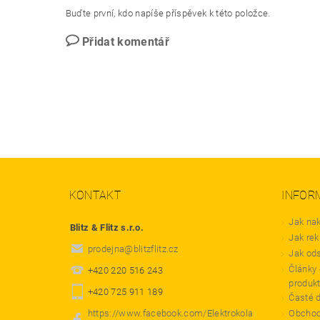
Buďte první, kdo napíše příspěvek k této položce.
Přidat komentář
KONTAKT
INFOR
Jak na
Blitz & Flitz s.r.o.
Jak rek
prodejna
@
blitzflitz.cz
Jak od
Články 
+420 220 516 243
produk
+420 725 911 189
Časté 
https://www.facebook.com/Elektrokola
Obchod