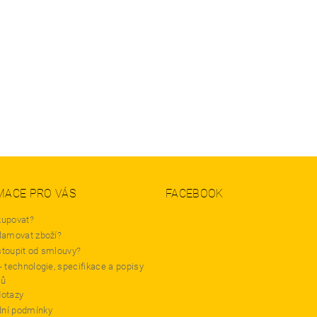
MACE PRO VÁS
FACEBOOK
kupovat?
lamovat zboží?
stoupit od smlouvy?
- technologie, specifikace a popisy
tů
dotazy
ní podmínky