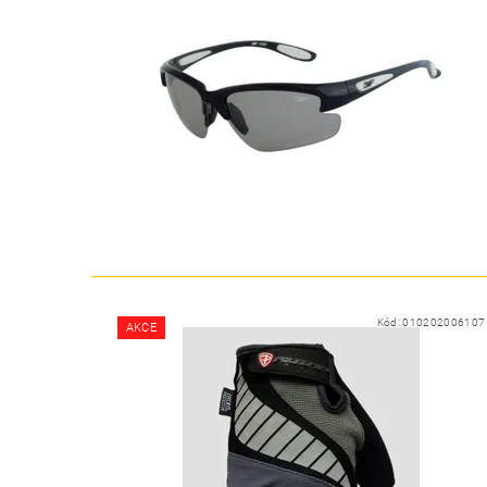
Kód:
010202006107
AKCE