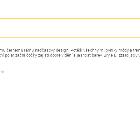
lému černému rámu nadčasový design. Potěší všechny milovníky módy a trend
 polarizační čočky zajistí dobré vidění a jasnost barev. Brýle Blizzard jsou v
em.