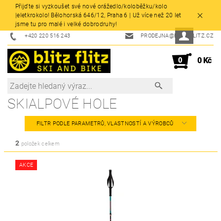
Přijďte si vyzkoušet své nové orážedlo/koloběžku/kolo
|eletkrokolo! Bělohorská 646/12, Praha 6 | Už více než 20 let
jsme tu pro malé i velké dobrodruhy!
+420 220 516 243
PRODEJNA@BLITZFLITZ.CZ
0
0 Kč
SKIALPOVÉ HOLE
FILTR PODLE PARAMETRŮ, VLASTNOSTÍ A VÝROBCŮ
2
položek celkem
AKCE