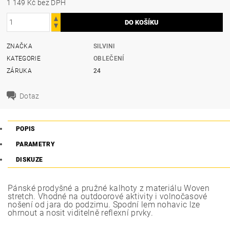
1 149 Kč bez DPH
ZNAČKA
SILVINI
KATEGORIE
OBLEČENÍ
ZÁRUKA
24
Dotaz
POPIS
PARAMETRY
DISKUZE
Pánské prodyšné a pružné kalhoty z materiálu Woven
stretch. Vhodné na outdoorové aktivity i volnočasové
nošení od jara do podzimu. Spodní lem nohavic lze
ohrnout a nosit viditelně reflexní prvky.