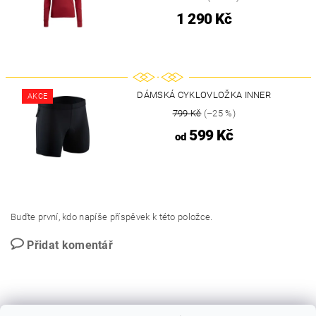
1 290 Kč
DÁMSKÁ CYKLOVLOŽKA INNER
AKCE
799 Kč
(–25 %)
599 Kč
od
Buďte první, kdo napíše příspěvek k této položce.
Přidat komentář