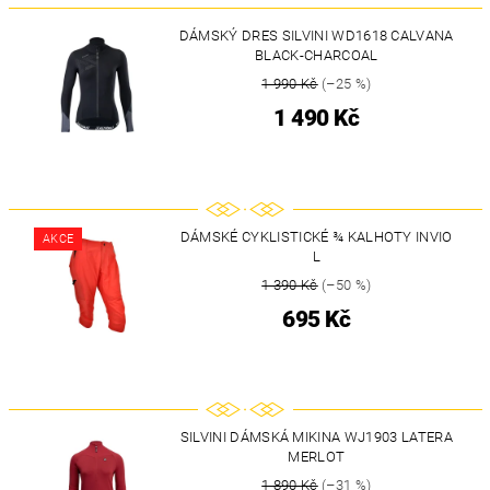
DÁMSKÝ DRES SILVINI WD1618 CALVANA
BLACK-CHARCOAL
1 990 Kč
(–25 %)
1 490 Kč
DÁMSKÉ CYKLISTICKÉ ¾ KALHOTY INVIO
AKCE
L
1 390 Kč
(–50 %)
695 Kč
SILVINI DÁMSKÁ MIKINA WJ1903 LATERA
MERLOT
1 890 Kč
(–31 %)