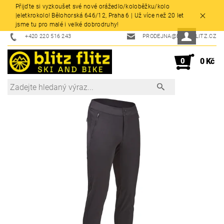
Přijďte si vyzkoušet své nové orážedlo/koloběžku/kolo
|eletkrokolo! Bělohorská 646/12, Praha 6 | Už více než 20 let
jsme tu pro malé i velké dobrodruhy!
+420 220 516 243
PRODEJNA@BLITZFLITZ.CZ
0
0 Kč