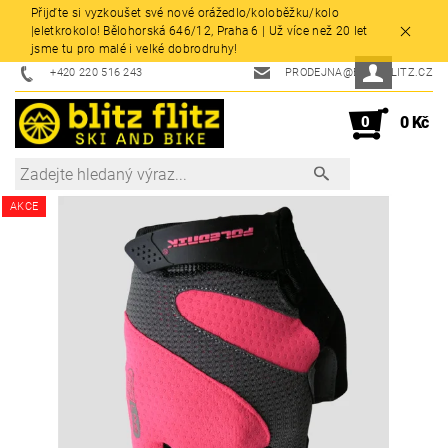
Přijďte si vyzkoušet své nové orážedlo/koloběžku/kolo
|eletkrokolo! Bělohorská 646/12, Praha 6 | Už více než 20 let
jsme tu pro malé i velké dobrodruhy!
+420 220 516 243
PRODEJNA@BLITZFLITZ.CZ
0
0 Kč
AKCE