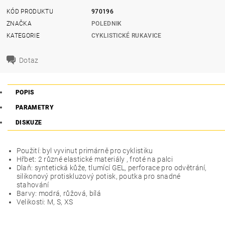
KÓD PRODUKTU
970196
ZNAČKA
POLEDNIK
KATEGORIE
CYKLISTICKÉ RUKAVICE
Dotaz
POPIS
PARAMETRY
DISKUZE
Použití: byl vyvinut primárně pro cyklistiku
Hřbet: 2 různé elastické materiály , froté na palci
Dlaň: syntetická kůže, tlumící GEL, perforace pro odvětrání,
silikonový protiskluzový potisk, poutka pro snadné
stahování
Barvy: modrá, růžová, bílá
Velikosti: M, S, XS