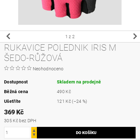
1
z 2
RUKAVICE POLEDNIK IRIS M
ŠEDO-RŮŽOVÁ
Neohodnoceno
Dostupnost
Skladem na prodejně
Běžná cena
490 Kč
Ušetříte
121 Kč
(–24 %)
369 Kč
305 Kč bez DPH