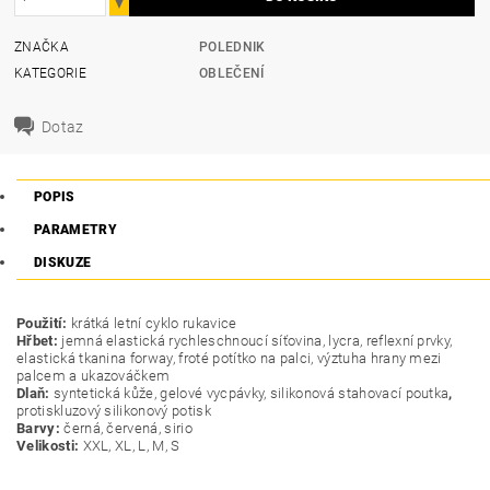
ZNAČKA
POLEDNIK
KATEGORIE
OBLEČENÍ
Dotaz
POPIS
PARAMETRY
DISKUZE
Použití:
krátká letní cyklo rukavice
Hřbet:
jemná elastická rychleschnoucí síťovina, lycra, reflexní prvky,
elastická tkanina forway, froté potítko na palci, výztuha hrany mezi
palcem a ukazováčkem
Dlaň:
syntetická kůže, gelové vycpávky, silikonová stahovací poutka
,
protiskluzový silikonový potisk
Barvy:
černá, červená, sirio
Velikosti:
XXL, XL, L, M, S