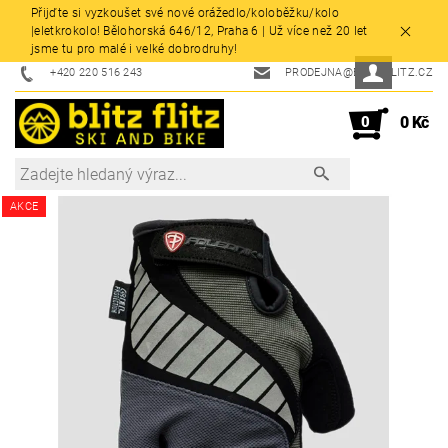
Přijďte si vyzkoušet své nové orážedlo/koloběžku/kolo
|eletkrokolo! Bělohorská 646/12, Praha 6 | Už více než 20 let
jsme tu pro malé i velké dobrodruhy!
+420 220 516 243
PRODEJNA@BLITZFLITZ.CZ
0
0 Kč
AKCE