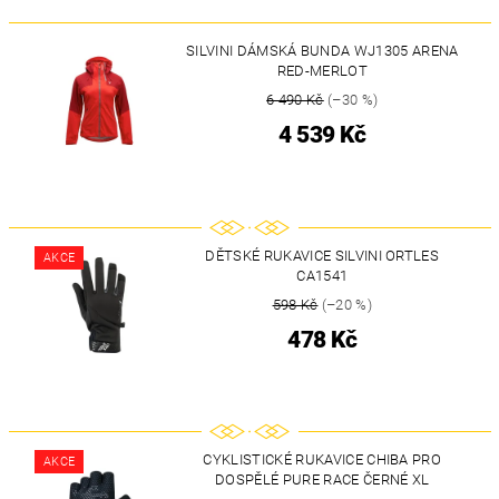
SILVINI DÁMSKÁ BUNDA WJ1305 ARENA
RED-MERLOT
6 490 Kč
(–30 %)
4 539 Kč
DĚTSKÉ RUKAVICE SILVINI ORTLES
AKCE
CA1541
598 Kč
(–20 %)
478 Kč
CYKLISTICKÉ RUKAVICE CHIBA PRO
AKCE
DOSPĚLÉ PURE RACE ČERNÉ XL