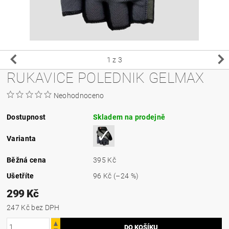
1
z 3
RUKAVICE POLEDNIK GELMAX
Neohodnoceno
Dostupnost
Skladem na prodejně
Varianta
Běžná cena
395 Kč
Ušetříte
96 Kč
(–24 %)
299 Kč
247 Kč bez DPH