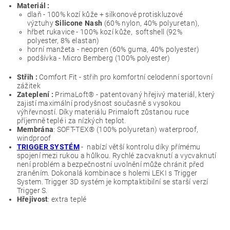
Materiál :
dlaň - 100% kozí kůže + silkonové protiskluzové
výztuhy
Silicone Nash
(60% nylon, 40% polyuretan),
hřbet rukavice - 100% kozí kůže, softshell (92%
polyester, 8% elastan)
horní manžeta - neopren (60% guma, 40% polyester)
podšívka - Micro Bemberg (100% polyester)
Střih :
Comfort Fit - střih pro komfortní celodenní sportovní
zážitek
Zateplení :
PrimaLoft®
-
patentovaný hřejivý materiál, který
zajistí maximální prodyšnost současně s vysokou
výhřevností. Díky materiálu Primaloft zůstanou ruce
příjemně teplé i za nízkých teplot.
Membrána
: SOFT-TEX® (100% polyuretan) waterproof,
windproof
TRIGGER SYSTÉM
- nabízí větší kontrolu díky přímému
spojení mezi rukou a hůlkou. Rychlé zacvaknutí a vycvaknutí
není problém a bezpečnostní uvolnění může chránit před
zraněním. Dokonalá kombinace s holemi LEKI s Trigger
System. Trigger 3D systém je komptaktibilní se starší verzí
Trigger S.
Hřejivost
: extra teplé