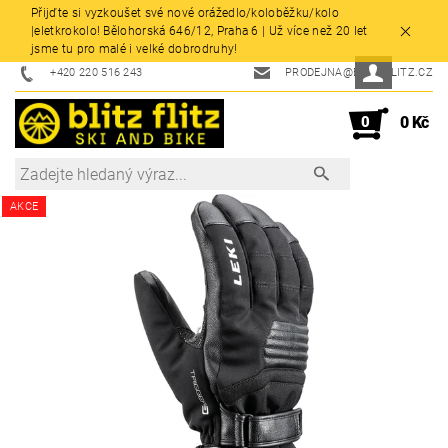
Přijďte si vyzkoušet své nové orážedlo/koloběžku/kolo
|eletkrokolo! Bělohorská 646/12, Praha 6 | Už více než 20 let
jsme tu pro malé i velké dobrodruhy!
+420 220 516 243
PRODEJNA@BLITZFLITZ.CZ
0
0 Kč
AKCE