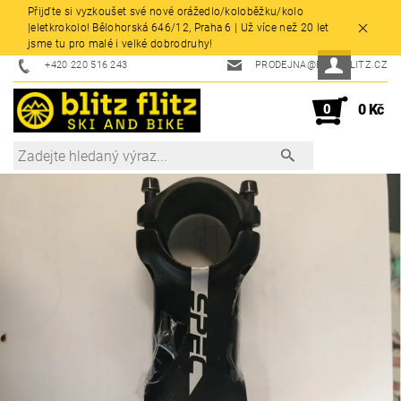
Přijďte si vyzkoušet své nové orážedlo/koloběžku/kolo
|eletkrokolo! Bělohorská 646/12, Praha 6 | Už více než 20 let
jsme tu pro malé i velké dobrodruhy!
+420 220 516 243
PRODEJNA@BLITZFLITZ.CZ
0
0 Kč