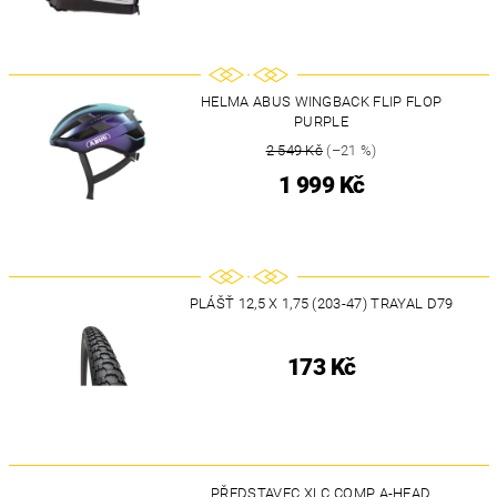
HELMA ABUS WINGBACK FLIP FLOP
PURPLE
2 549 Kč
(–21 %)
1 999 Kč
PLÁŠŤ 12,5 X 1,75 (203-47) TRAYAL D79
173 Kč
PŘEDSTAVEC XLC COMP A-HEAD