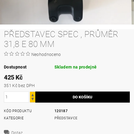
PŘEDSTAVEC SPEC , PRŮMĚR
31,8 E 80 MM
Neohodnoceno
Dostupnost
Skladem na prodejně
425 Kč
351 Kč bez DPH
KÓD PRODUKTU
120187
KATEGORIE
PŘEDSTAVCE
Dotaz