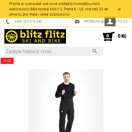
Přijďte si vyzkoušet své nové orážedlo/koloběžku/kolo
|eletkrokolo! Bělohorská 646/12, Praha 6 | Už více než 20 let
jsme tu pro malé i velké dobrodruhy!
+420 220 516 243
PRODEJNA@BLITZFLITZ.CZ
0
0 Kč
AKCE