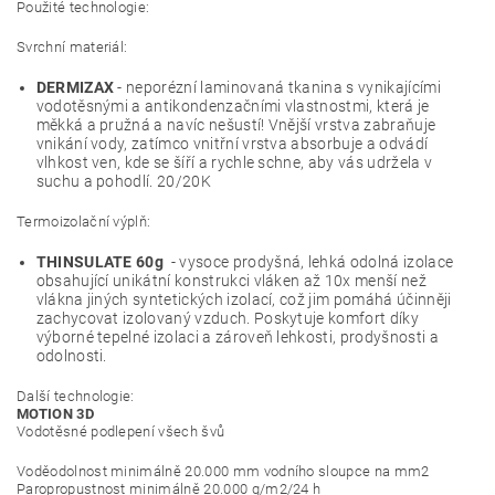
Použité technologie:
Svrchní materiál:
DERMIZAX
- neporézní laminovaná tkanina s vynikajícími
vodotěsnými a antikondenzačními vlastnostmi, která je
měkká a pružná a navíc nešustí! Vnější vrstva zabraňuje
vnikání vody, zatímco vnitřní vrstva absorbuje a odvádí
vlhkost ven, kde se šíří a rychle schne, aby vás udržela v
suchu a pohodlí. 20/20K
Termoizolační výplň:
THINSULATE 60g
- vysoce prodyšná, lehká odolná izolace
obsahující unikátní konstrukci vláken až 10x menší než
vlákna jiných syntetických izolací, což jim pomáhá účinněji
zachycovat izolovaný vzduch. Poskytuje komfort díky
výborné tepelné izolaci a zároveň lehkosti, prodyšnosti a
odolnosti.
Další technologie:
MOTION 3D
Vodotěsné podlepení všech švů
Voděodolnost minimálně 20.000 mm vodního sloupce na mm2
Paropropustnost minimálně 20.000 g/m2/24 h