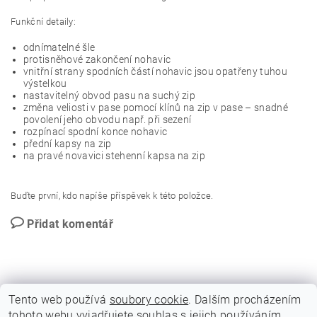
Funkční detaily:
odnímatelné šle
protisněhové zakončení nohavic
vnitřní strany spodních částí nohavic jsou opatřeny tuhou
výstelkou
nastavitelný obvod pasu na suchý zip
změna veliosti v pase pomocí klínů na zip v pase – snadné
povolení jeho obvodu např. při sezení
rozpínací spodní konce nohavic
přední kapsy na zip
na pravé novavici stehenní kapsa na zip
Buďte první, kdo napíše příspěvek k této položce.
Přidat komentář
Tento web používá
soubory cookie
. Dalším procházením
tohoto webu vyjadřujete souhlas s jejich používáním.