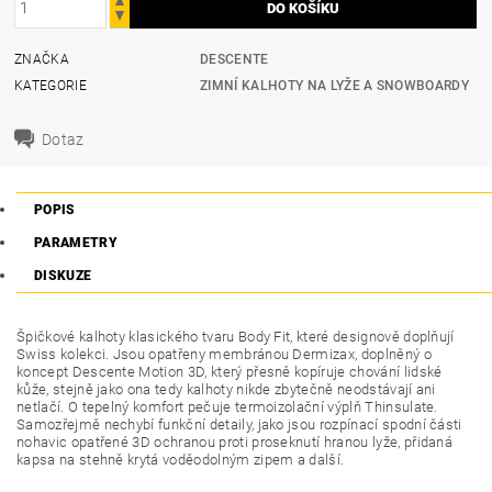
ZNAČKA
DESCENTE
KATEGORIE
ZIMNÍ KALHOTY NA LYŽE A SNOWBOARDY
Dotaz
POPIS
PARAMETRY
DISKUZE
Špičkové kalhoty klasického tvaru Body Fit, které designově doplňují
Swiss kolekci. Jsou opatřeny membránou Dermizax, doplněný o
koncept Descente Motion 3D, který přesně kopíruje chování lidské
kůže, stejně jako ona tedy kalhoty nikde zbytečně neodstávají ani
netlačí. O tepelný komfort pečuje termoizolační výplň Thinsulate.
Samozřejmě nechybí funkční detaily, jako jsou rozpínací spodní části
nohavic opatřené 3D ochranou proti proseknutí hranou lyže, přidaná
kapsa na stehně krytá voděodolným zipem a další.