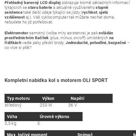
Přehledný barevný LCD displej
zobrazuje kromě základních informací
týkajících se
stavu baterie
a aktuálně využívaného
stupně
asistence
také další údaje týkající se jízdy (
rychlost
,
ujetá
vzdálenost
aj.). Váš cyklocomputer tak můžete nechat doma,
nebudete ho již potřebovat.
Elektromotor
samotný (volba míry asistence) je pak
ovládán
prostřednictvím tlačítek
(plus, mínus, on/off) umístěných
na
řídítkách
vedle páky přední brzdy.
Jednoduché, pohodlné, bezpečné
–
co více si přát?
Kompletní nabídka kol s motorem OLI SPORT
Typ motoru
Výkon
Napětí
středový
250 W
36 V
Váha
Úrovně výkonu
3,5 kg
5
Max. točivý moment
Snímač
M