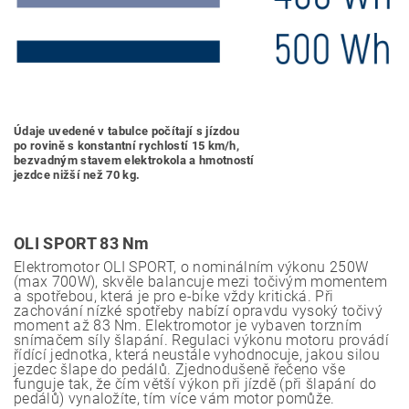
Údaje uvedené v tabulce počítají s jízdou
po rovině s konstantní rychlostí 15 km/h,
bezvadným stavem elektrokola a hmotností
jezdce nižší než 70 kg.
OLI SPORT 83 Nm
Elektromotor OLI SPORT, o nominálním výkonu 250W
(max 700W), skvěle balancuje mezi točivým momentem
a spotřebou, která je pro e-bike vždy kritická. Při
zachování nízké spotřeby nabízí opravdu vysoký točivý
moment až 83 Nm. Elektromotor je vybaven torzním
snímačem síly šlapání. Regulaci výkonu motoru provádí
řídící jednotka, která neustále vyhodnocuje, jakou silou
jezdec šlape do pedálů. Zjednodušeně řečeno vše
funguje tak, že čím větší výkon při jízdě (při šlapání do
pedálů) vynaložíte, tím více vám motor pomůže.