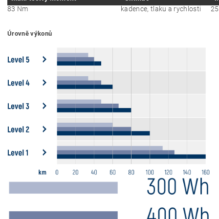
83 Nm
kadence, tlaku a rychlosti
25
Úrovně výkonů