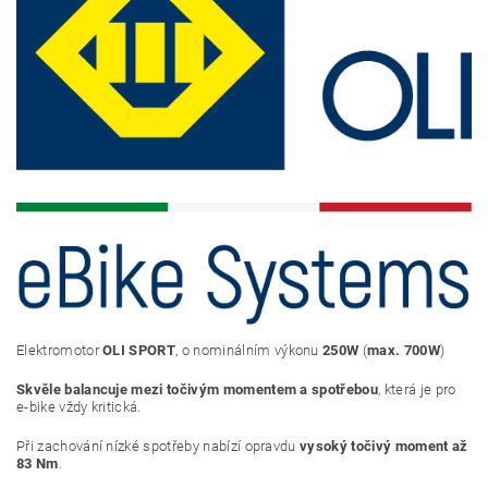
Elektromotor
OLI SPORT
, o nominálním výkonu
250W
(
max. 700W
)
Skvěle balancuje mezi točivým momentem a spotřebou
, která je pro
e-bike vždy kritická.
Při zachování nízké spotřeby nabízí opravdu
vysoký točivý moment až
83 Nm
.