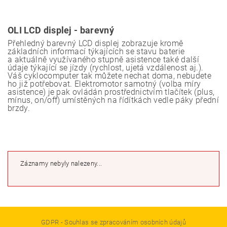
OLI LCD displej - barevný
Přehledný barevný LCD displej zobrazuje kromě
základních informací týkajících se stavu baterie
a aktuálně využívaného stupně asistence také další
údaje týkající se jízdy (rychlost, ujetá vzdálenost aj.).
Váš cyklocomputer tak můžete nechat doma, nebudete
ho již potřebovat. Elektromotor samotný (volba míry
asistence) je pak ovládán prostřednictvím tlačítek (plus,
mínus, on/off) umístěných na řídítkách vedle páky přední
brzdy.
Záznamy nebyly nalezeny...
GDPR - Souhlas se zpracováním osobních údajů