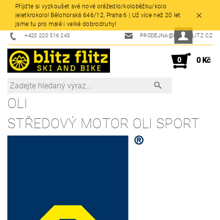
Přijďte si vyzkoušet své nové orážedlo/koloběžku/kolo
|eletkrokolo! Bělohorská 646/12, Praha 6 | Už více než 20 let
jsme tu pro malé i velké dobrodruhy!
+420 220 516 243
PRODEJNA@BLITZFLITZ.CZ
0
0 Kč
OLI
STŘEDOVÝ MOTOR OLI SPORT