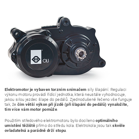
Elektromotor je vybaven torzním snímačem
síly šlapání. Regulaci
výkonu motoru provádí řídící jednotka, která neustále vyhodnocuje,
jakou silou jezdec šlape do pedálů. Zjednodušeně řečeno vše funguje
tak, že
čím větší výkon při jízdě (při šlapání do pedálů) vynaložíte,
tím více vám motor pomůže
.
Použitím středového elektromotoru bylo docíleno
optimálního
umístění těžiště
přímo do středu kola. Elektrokola jsou tak
skvěle
ovladatelná a parádně drží stopu
.