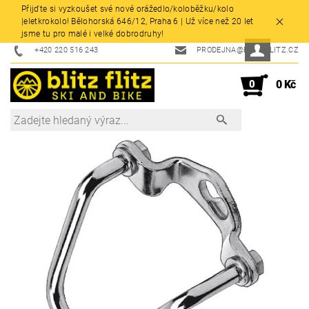
Přijďte si vyzkoušet své nové orážedlo/koloběžku/kolo
|eletkrokolo! Bělohorská 646/12, Praha 6 | Už více než 20 let
jsme tu pro malé i velké dobrodruhy!
+420 220 516 243
PRODEJNA@BLITZFLITZ.CZ
0
0 Kč