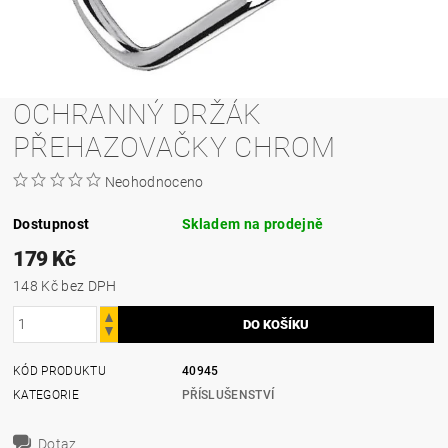
OCHRANNÝ DRŽÁK
PŘEHAZOVAČKY CHROM
Neohodnoceno
Dostupnost
Skladem na prodejně
179 Kč
148 Kč bez DPH
KÓD PRODUKTU
40945
KATEGORIE
PŘÍSLUŠENSTVÍ
Dotaz