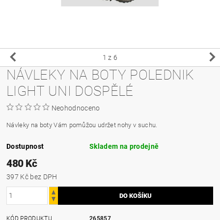
1
z 6
NÁVLEKY NA BOTY POLEDNIK
LIGHT UNI DOSPĚLÉ
Neohodnoceno
Návleky na boty Vám pomůžou udržet nohy v suchu.
Dostupnost
Skladem na prodejně
480 Kč
397 Kč bez DPH
KÓD PRODUKTU
265857