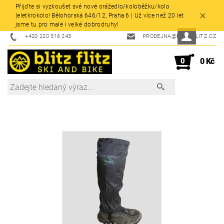
Přijďte si vyzkoušet své nové orážedlo/koloběžku/kolo
|eletkrokolo! Bělohorská 646/12, Praha 6 | Už více než 20 let
jsme tu pro malé i velké dobrodruhy!
+420 220 516 243
PRODEJNA@BLITZFLITZ.CZ
0
0 Kč