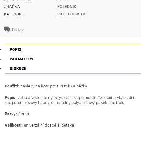
ZNAČKA
POLEDNIK
KATEGORIE
PŘÍSLUŠENSTVÍ
Dotaz
POPIS
PARAMETRY
DISKUZE
Použití:
návleky na boty pro turistiku a běžky
Popis:
větru a voděodolný polyester, bezpečnostní reflexní prvky, zadní
zip, přední kovový háček, seřiditelný polyamidový pásek pod botu
Barvy:
černá
Velikosti:
univerzální dospělá, dětská