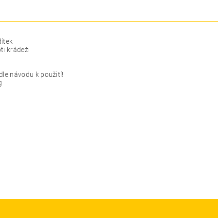
ítek
ti krádeži
dle návodu k použití!
g