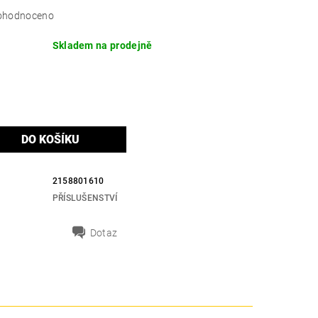
ohodnoceno
Skladem na prodejně
H
2158801610
PŘÍSLUŠENSTVÍ
Dotaz