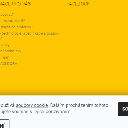
MACE PRO VÁS
FACEBOOK
kupovat?
lamovat zboží?
stoupit od smlouvy?
- technologie, specifikace a popisy
tů
dotazy
ní podmínky
e nám
RACÍ DOBA
používá
soubory cookie
. Dalším procházením tohoto
S
GDPR - Souhlas se zpracováním osobních údajů
ujete souhlas s jejich používáním.
NÍ