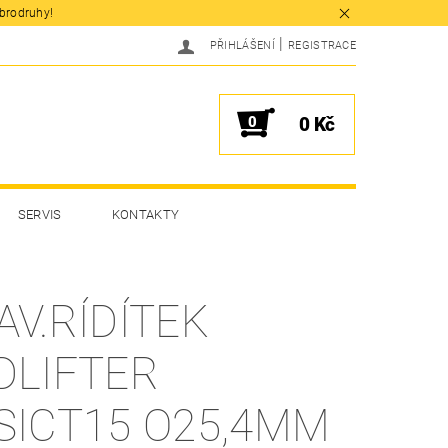
obrodruhy!
|
PŘIHLÁŠENÍ
REGISTRACE
0
0 Kč
SERVIS
KONTAKTY
AV.RÍDÍTEK
DLIFTER
SICT15 O25,4MM