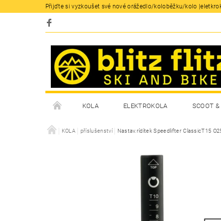
Přijďte si vyzkoušet své nové orážedlo/koloběžku/kolo |eletkrok
KOLA
ELEKTROKOLA
SCOOT & 
KOLA
příslušenství
Nastav.rídítek Speedlifter ClassicT15 