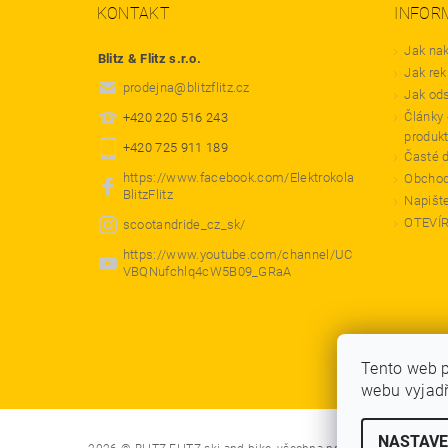
KONTAKT
INFOR
Jak na
Blitz & Flitz s.r.o.
Jak rek
prodejna
@
blitzflitz.cz
Jak od
Články 
+420 220 516 243
produk
+420 725 911 189
Časté 
https://www.facebook.com/Elektrokola
Obchod
BlitzFlitz
Napišt
OTEVÍ
scootandride_cz_sk/
https://www.youtube.com/channel/UC
VBQNufchlq4cW5B09_GRaA
Tento web 
webu vyjadř
NASTAVE