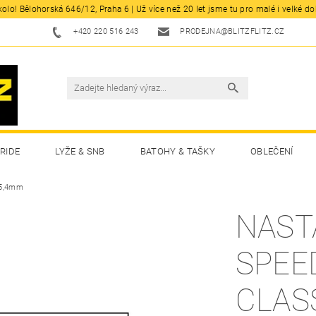
olo! Bělohorská 646/12, Praha 6 | Už více než 20 let jsme tu pro malé i velké d
+420 220 516 243
PRODEJNA@BLITZFLITZ.CZ
RIDE
LYŽE & SNB
BATOHY & TAŠKY
OBLEČENÍ
O25,4mm
NAST
SPEE
CLAS