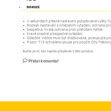
DISKUZE
V sekundách přesné nastavení požadované výšky říd
Rozsah nastavení s omezením vytažení, ochrana pro
bezpečná, trvalá ochrana proti přetočení řidítek
hravě snadné a bezpečné ovládání
Důležité: Vidlice musí být drážkovaná, postupujte po
Pozor: T15 schváleno pouze pro použití City-Trekkin
Buďte první, kdo napíše příspěvek k této položce.
Přidat komentář