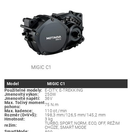
MIGIC C1
Model
MIGIC C1
Použitelné modely:
E-CITY, E-TREKKING
Jmenovitý výkon:
250W
Jmenovité napětí:
36V
Max. Točivý moment
75 N.m
pohonu:
Max. kadence:
110 ot./min
Rozměr (D×V×Š):
198,3 mm/126,5 mm/145,2 mm
Hmotnost:
3 kg
TURBO, SPORT, NORM, ECO, OFF, REŽIM
režim:
CHŮZE, SMART MODE
SmartMode:
Ano