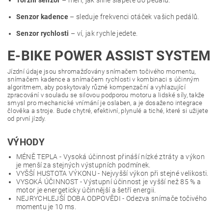
Torzní senzor
– měří, jak silně šlapete do pedálů.
Senzor kadence
– sleduje frekvenci otáček vašich pedálů.
Senzor rychlosti
– ví, jak rychle jedete.
E-BIKE POWER ASSIST SYSTEM
Jízdní údaje jsou shromažďovány snímačem točivého momentu,
snímačem kadence a snímačem rychlosti v kombinaci s účinným
algoritmem, aby poskytovaly různé kompenzační a vyhlazující
zpracování v souladu se silovou podporou motoru a lidské síly, takže
smysl pro mechanické vnímání je oslaben, a je dosaženo integrace
člověka a stroje. Bude chytré, efektivní, plynulé a tiché, které si užijete
od první jízdy.
VÝHODY
MÉNĚ TEPLA -
Vysoká účinnost přináší nízké ztráty a výkon
je menší za stejných výstupních podmínek.
VYŠŠÍ HUSTOTA VÝKONU - Nejvyšší výkon při stejné velikosti.
VYSOKÁ ÚČINNOST - Výstupní účinnost je vyšší než 85 % a
motor je energeticky účinnější a šetří energii.
NEJRYCHLEJŠÍ DOBA ODPOVĚDI - Odezva snímače točivého
momentu je 10 ms.