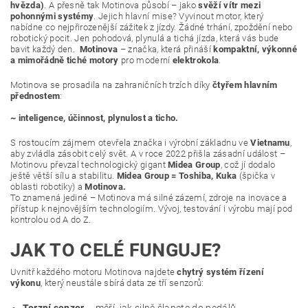
hvězda)
. A přesně tak Motinova působí – jako
svěží vítr mezi
pohonnými systémy
. Jejich hlavní mise? Vyvinout motor, který
nabídne co nejpřirozenější zážitek z jízdy. Žádné trhání, zpoždění nebo
robotický pocit. Jen pohodová, plynulá a tichá jízda, která vás bude
bavit každý den.
Motinova
– značka, která přináší
kompaktní, výkonné
a mimořádně tiché motory
pro moderní
elektrokola
.
Motinova se prosadila na zahraničních trzích díky
čtyřem hlavním
přednostem
:
~ inteligence, účinnost, plynulost a ticho.
S rostoucím zájmem otevřela značka i výrobní základnu ve
Vietnamu
,
aby zvládla zásobit celý svět. A v roce 2022 přišla zásadní událost –
Motinovu převzal technologický gigant
Midea Group
, což jí dodalo
ještě větší sílu a stabilitu.
Midea Group = Toshiba, Kuka
(špička v
oblasti robotiky) a
Motinova.
To znamená jediné – Motinova má silné zázemí, zdroje na inovace a
přístup k nejnovějším technologiím. Vývoj, testování i výrobu mají pod
kontrolou od A do Z.
JAK TO CELÉ FUNGUJE?
Uvnitř každého motoru Motinova najdete
chytrý systém řízení
výkonu
, který neustále sbírá data ze tří senzorů: