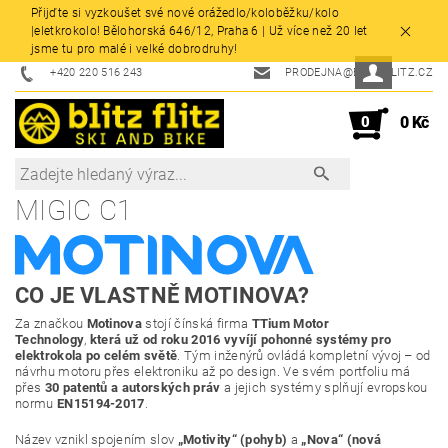
Přijďte si vyzkoušet své nové orážedlo/koloběžku/kolo
|eletkrokolo! Bělohorská 646/12, Praha 6 | Už více než 20 let
jsme tu pro malé i velké dobrodruhy!
+420 220 516 243
PRODEJNA@BLITZFLITZ.CZ
0
0 Kč
MIGIC C1
CO JE VLASTNĚ MOTINOVA?
Za značkou
Motinova
stojí čínská firma
TTium Motor
Technology
,
která už od roku 2016 vyvíjí pohonné systémy pro
elektrokola po celém světě
. Tým inženýrů ovládá kompletní vývoj – od
návrhu motoru přes elektroniku až po design. Ve svém portfoliu má
přes
30 patentů a autorských práv
a jejich systémy splňují evropskou
normu
EN15194-2017
.
Název vznikl spojením slov
„Motivity“ (pohyb)
a
„Nova“ (nová