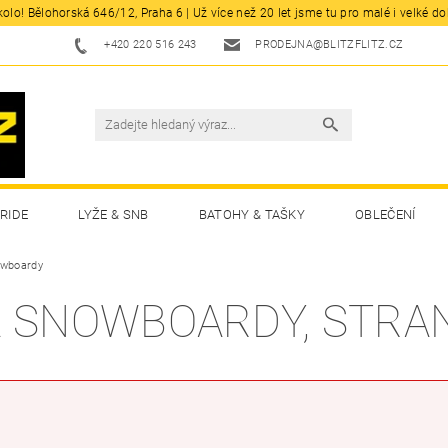
olo! Bělohorská 646/12, Praha 6 | Už více než 20 let jsme tu pro malé i velké d
+420 220 516 243
PRODEJNA@BLITZFLITZ.CZ
RIDE
LYŽE & SNB
BATOHY & TAŠKY
OBLEČENÍ
owboardy
A SNOWBOARDY
, STRA