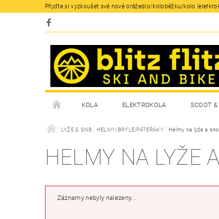
Přijďte si vyzkoušet své nové orážedlo/koloběžku/kolo |eletkrok
KOLA
ELEKTROKOLA
SCOOT & 
LYŽE & SNB
HELMY/BRÝLE/PÁTEŘÁKY
Helmy na lyže a sn
HELMY NA LYŽE 
Záznamy nebyly nalezeny...