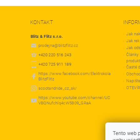
KONTAKT
INFOR
Jak na
Blitz & Flitz s.r.o.
Jak rek
prodejna
@
blitzflitz.cz
Jak od
Články 
+420 220 516 243
produk
+420 725 911 189
Časté 
https://www.facebook.com/Elektrokola
Obchod
BlitzFlitz
Napišt
OTEVÍ
scootandride_cz_sk/
https://www.youtube.com/channel/UC
VBQNufchlq4cW5B09_GRaA
Tento web 