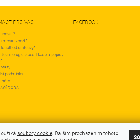
MACE PRO VÁS
FACEBOOK
kupovat?
lamovat zboží?
stoupit od smlouvy?
- technologie, specifikace a popisy
tů
dotazy
ní podmínky
e nám
RACÍ DOBA
používá
soubory cookie
. Dalším procházením tohoto
S
GDPR - Souhlas se zpracováním osobních údajů