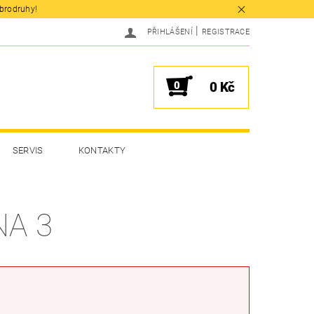
obrodruhy!
|
PŘIHLÁŠENÍ
REGISTRACE
0
0 Kč
SERVIS
KONTAKTY
NA 3