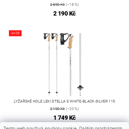
2 690 Kč
(–18 %)
2 190 Kč
AKCE
LYŽAŘSKÉ HOLE LEKI STELLA S WHITE-BLACK-SILVER 115
2 190 Kč
(–20 %)
1 749 Kč
Tento web používá
soubory cookie
. Dalším procházením