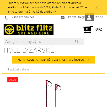
Přijďte si vyzkoušet své nové orážedlo/koloběžku/kolo
|eletkrokolo! Bělohorská 646/12, Praha 6 | Už více než 20 let
jsme tu pro malé i velké dobrodruhy!
+420 220 516 243
PRODEJNA@BLITZFLITZ.CZ
0
0 Kč
HOLE LYŽAŘSKÉ
FILTR PODLE PARAMETRŮ, VLASTNOSTÍ A VÝROBCŮ
9
položek celkem
AKCE