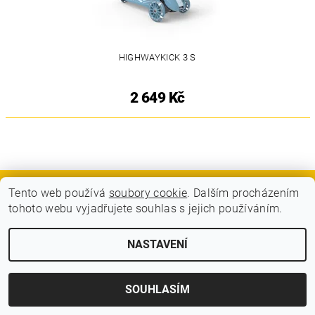
HIGHWAYKICK 3 S
2 649 Kč
Tento web používá
soubory cookie
. Dalším procházením
GDPR - Souhlas se zpracováním osobních údajů
tohoto webu vyjadřujete souhlas s jejich používáním.
2026 © BLITZ FLITZ ski and bike, všechna práva vyhrazena
NASTAVENÍ
Vytvořil Shoptet
SOUHLASÍM