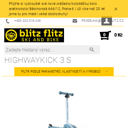
Přijďte si vyzkoušet své nové orážedlo/koloběžku/kolo
|eletkrokolo! Bělohorská 646/12, Praha 6 | Už více než 20 let
jsme tu pro malé i velké dobrodruhy!
+420 220 516 243
PRODEJNA@BLITZFLITZ.CZ
0
0 Kč
HIGHWAYKICK 3 S
FILTR PODLE PARAMETRŮ, VLASTNOSTÍ A VÝROBCŮ