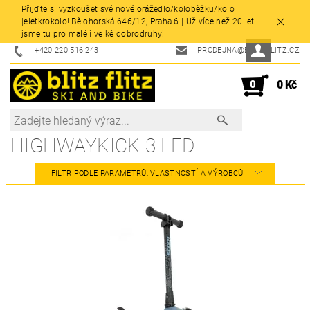
Přijďte si vyzkoušet své nové orážedlo/koloběžku/kolo
|eletkrokolo! Bělohorská 646/12, Praha 6 | Už více než 20 let
jsme tu pro malé i velké dobrodruhy!
+420 220 516 243
PRODEJNA@BLITZFLITZ.CZ
0
0 Kč
HIGHWAYKICK 3 LED
FILTR PODLE PARAMETRŮ, VLASTNOSTÍ A VÝROBCŮ