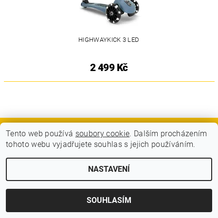
HIGHWAYKICK 3 LED
2 499 Kč
Tento web používá
soubory cookie
. Dalším procházením
GDPR - Souhlas se zpracováním osobních údajů
tohoto webu vyjadřujete souhlas s jejich používáním.
2026 © BLITZ FLITZ ski and bike, všechna práva vyhrazena
NASTAVENÍ
Vytvořil Shoptet
SOUHLASÍM