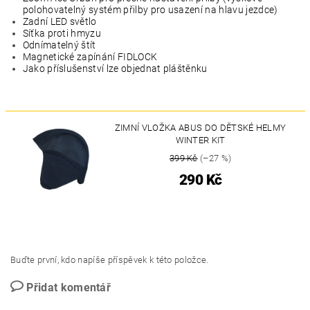
polohovatelný systém přilby pro usazení na hlavu jezdce)
Zadní LED světlo
Síťka proti hmyzu
Odnímatelný štít
Magnetické zapínání FIDLOCK
Jako příslušenství lze objednat pláštěnku
ZIMNÍ VLOŽKA ABUS DO DĚTSKÉ HELMY
WINTER KIT
399 Kč
(–27 %)
290 Kč
Buďte první, kdo napíše příspěvek k této položce.
Přidat komentář