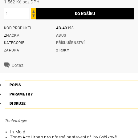
1 562 Kč bez DPH
KÓD PRODUKTU
AB-40193
ZNAČKA
ABUS
KATEGORIE
PŘÍSLUŠENSTVÍ
ZÁRUKA
2 ROKY
Dotaz
POPIS
PARAMETRY
DISKUZE
Technologie:
In-Mold
Zoom Ace Urban pro přesné nastavení přilby (výškově