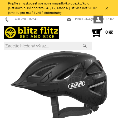
Přijďte si vyzkoušet své nové orážedlo/koloběžku/kolo
|eletkrokolo! Bělohorská 646/12, Praha 6 | Už více než 20 let
jsme tu pro malé i velké dobrodruhy!
+420 220 516 243
PRODEJNA@BLITZFLITZ.CZ
0
0 Kč