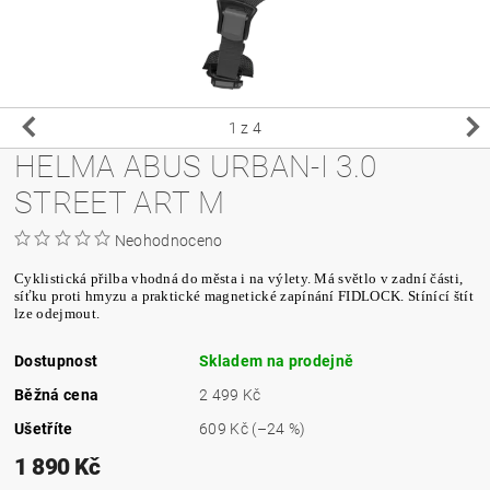
1
z 4
HELMA ABUS URBAN-I 3.0
STREET ART M
Neohodnoceno
Cyklistická přilba vhodná do města i na výlety. Má světlo v zadní části,
síťku proti hmyzu a praktické magnetické zapínání FIDLOCK. Stínící štít
lze odejmout.
Dostupnost
Skladem na prodejně
Běžná cena
2 499 Kč
Ušetříte
609 Kč
(–24 %)
1 890 Kč