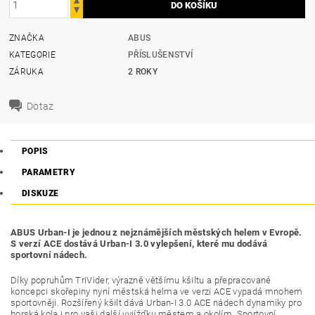
ZNAČKA
ABUS
KATEGORIE
PŘÍSLUŠENSTVÍ
ZÁRUKA
2 ROKY
Dotaz
POPIS
PARAMETRY
DISKUZE
ABUS Urban-I je jednou z nejznámějších městských helem v Evropě.
S verzí ACE dostává Urban-I 3.0 vylepšení, které mu dodává
sportovní nádech.
Díky popruhům TriVider, výrazně většímu kšiltu a přepracované
koncepci skořepiny nyní městská helma ve verzi ACE vypadá mnohem
sportovněji.
Rozšířený kšilt dává Urban-I 3.0 ACE nádech dynamiky pro
horská kola i pro vaši další vyjížďku městem a okolím.
Sportovní