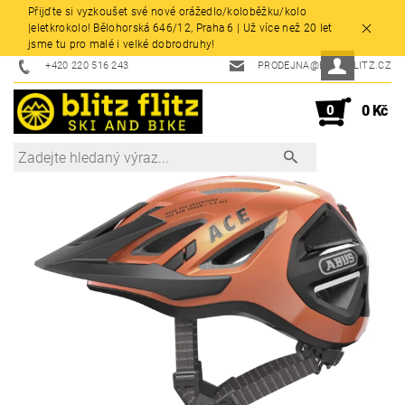
Přijďte si vyzkoušet své nové orážedlo/koloběžku/kolo
|eletkrokolo! Bělohorská 646/12, Praha 6 | Už více než 20 let
jsme tu pro malé i velké dobrodruhy!
+420 220 516 243
PRODEJNA@BLITZFLITZ.CZ
0
0 Kč