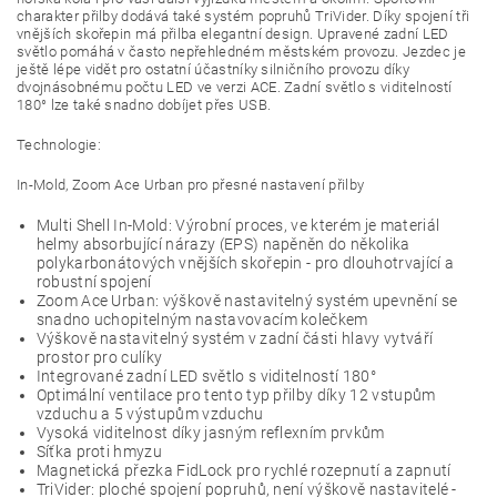
charakter přilby dodává také systém popruhů TriVider.
Díky spojení tři
vnějších skořepin má přilba elegantní design.
Upravené zadní LED
světlo pomáhá v často nepřehledném městském provozu. Jezdec je
ještě lépe vidět pro ostatní účastníky silničního provozu díky
dvojnásobnému počtu LED ve verzi ACE.
Zadní světlo s viditelností
180° lze také snadno dobíjet přes USB.
Technologie:
In-Mold, Zoom Ace Urban pro přesné nastavení přilby
Multi Shell In-Mold: Výrobní proces, ve kterém je materiál
helmy absorbující nárazy (EPS) napěněn do několika
polykarbonátových vnějších skořepin - pro dlouhotrvající a
robustní spojení
Zoom Ace Urban: výškově nastavitelný systém upevnění se
snadno uchopitelným nastavovacím kolečkem
Výškově nastavitelný systém v zadní části hlavy vytváří
prostor pro culíky
Integrované zadní LED světlo s viditelností 180°
Optimální ventilace pro tento typ přilby díky 12 vstupům
vzduchu a 5 výstupům vzduchu
Vysoká viditelnost díky jasným reflexním prvkům
Síťka proti hmyzu
Magnetická přezka FidLock pro rychlé rozepnutí a zapnutí
TriVider: ploché spojení popruhů, není výškově nastavitelé -