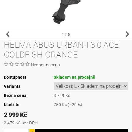
1
z 8
HELMA ABUS URBAN-I 3.0 ACE
GOLDFISH ORANGE
Neohodnoceno
Dostupnost
Skladem na prodejně
Varianta
Běžná cena
3 749 Kč
Ušetříte
750 Kč
(–20 %)
2 999 Kč
2 479 Kč bez DPH