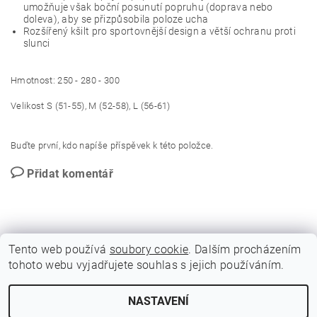
umožňuje však boční posunutí popruhu (doprava nebo
doleva), aby se přizpůsobila poloze ucha
Rozšířený kšilt pro sportovnější design a větší ochranu proti
slunci
Hmotnost: 250 - 280 - 300
Velikost S (51-55), M (52-58), L (56-61)
Buďte první, kdo napíše příspěvek k této položce.
Přidat komentář
Tento web používá
soubory cookie
. Dalším procházením
tohoto webu vyjadřujete souhlas s jejich používáním.
GDPR - Souhlas se zpracováním osobních údajů
NASTAVENÍ