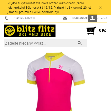
Přijďte si vyzkoušet své nové orážedlo/koloběžku/kolo
|eletkrokolo! Bělohorská 646/12, Praha 6 | Už více než 20 let
jsme tu pro malé i velké dobrodruhy!
+420 220 516 243
PRODEJNA@BLITZFLITZ.CZ
0
0 Kč