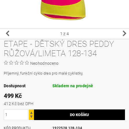
1
z 4
ETAPE - DĚTSKÝ DRES PEDDY
RŮŽOVÁ/LIMETA 128-134
Neohodnoceno
Příjemný, funkční cyklo dres pro malé cyklistky.
Dostupnost
Skladem na prodejně
499 Kč
412 Kč bez DPH
KÓD PRODUKTU
1922528 128-134