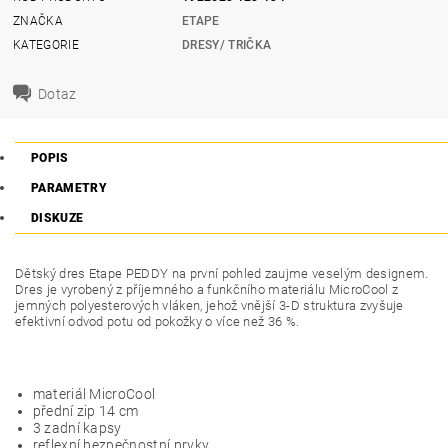
ZNAČKA
ETAPE
KATEGORIE
DRESY/ TRIČKA
Dotaz
POPIS
PARAMETRY
DISKUZE
Dětský dres Etape PEDDY na první pohled zaujme veselým designem.
Dres je vyrobený z příjemného a funkčního materiálu MicroCool z
jemných polyesterových vláken, jehož vnější 3-D struktura zvyšuje
efektivní odvod potu od pokožky o více než 36 %.
materiál MicroCool
přední zip 14 cm
3 zadní kapsy
reflexní bezpečnostní prvky