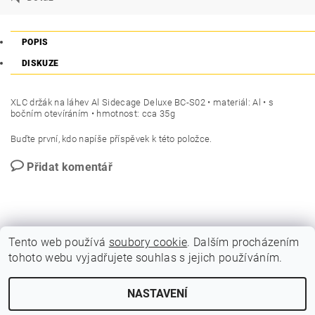
POPIS
DISKUZE
XLC držák na láhev Al Sidecage Deluxe BC-S02 • materiál: Al • s
bočním otevíráním • hmotnost: cca 35g
Buďte první, kdo napíše příspěvek k této položce.
Přidat komentář
Tento web používá
soubory cookie
. Dalším procházením
tohoto webu vyjadřujete souhlas s jejich používáním.
GDPR - Souhlas se zpracováním osobních údajů
NASTAVENÍ
2026 © BLITZ FLITZ ski and bike, všechna práva vyhrazena