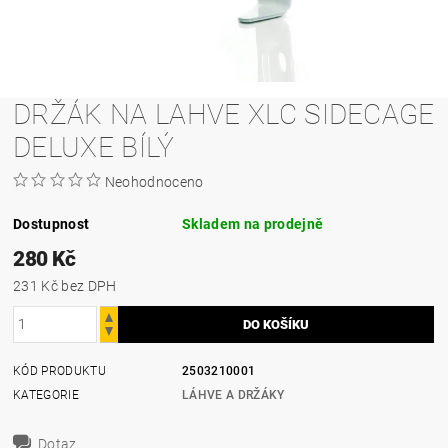
DRŽÁK NA LAHVE XLC SIDECAGE
DELUXE BÍLÝ
Neohodnoceno
Dostupnost
Skladem na prodejně
280 Kč
231 Kč bez DPH
KÓD PRODUKTU
2503210001
KATEGORIE
LÁHVE A DRŽÁKY
Dotaz