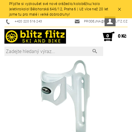
Přijďte si vyzkoušet své nové orážedlo/koloběžku/kolo
|eletkrokolo! Bělohorská 646/12, Praha 6 | Už více než 20 let
jsme tu pro malé i velké dobrodruhy!
+420 220 516 243
PRODEJNA@BLITZFLITZ.CZ
0
0 Kč