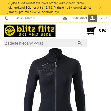
Přijďte si vyzkoušet své nové orážedlo/koloběžku/kolo
|eletkrokolo! Bělohorská 646/12, Praha 6 | Už více než 20 let
jsme tu pro malé i velké dobrodruhy!
+420 220 516 243
PRODEJNA@BLITZFLITZ.CZ
0
0 Kč