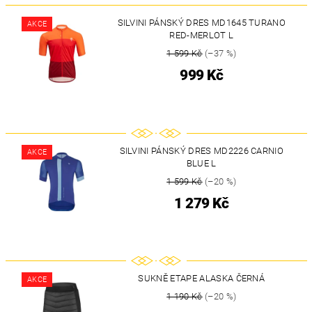
SILVINI PÁNSKÝ DRES MD1645 TURANO
AKCE
RED-MERLOT L
1 599 Kč
(–37 %)
999 Kč
SILVINI PÁNSKÝ DRES MD2226 CARNIO
AKCE
BLUE L
1 599 Kč
(–20 %)
1 279 Kč
SUKNĚ ETAPE ALASKA ČERNÁ
AKCE
1 190 Kč
(–20 %)