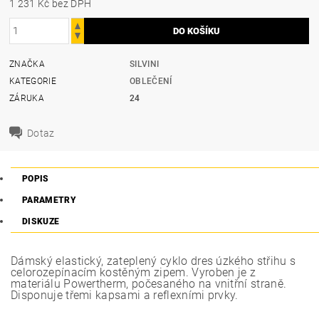
1 231 Kč bez DPH
ZNAČKA
SILVINI
KATEGORIE
OBLEČENÍ
ZÁRUKA
24
Dotaz
POPIS
PARAMETRY
DISKUZE
Dámský elastický, zateplený cyklo dres úzkého střihu s
celorozepínacím kostěným zipem. Vyroben je z
materiálu Powertherm, počesaného na vnitřní straně.
Disponuje třemi kapsami a reflexními prvky.