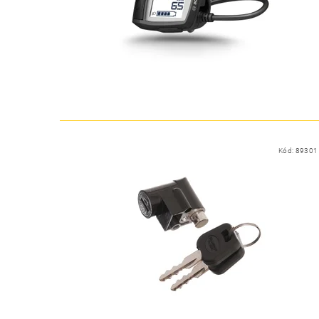
Kód:
89301