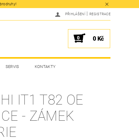
obrodruhy!
|
PŘIHLÁŠENÍ
REGISTRACE
0
0 Kč
SERVIS
KONTAKTY
HI IT1 T82 OE
ICE - ZÁMEK
RIE