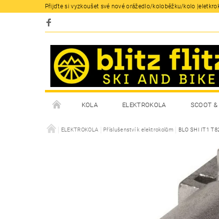
Přijďte si vyzkoušet své nové orážedlo/koloběžku/kolo |eletkrok
KOLA
ELEKTROKOLA
SCOOT & 
ELEKTROKOLA
Příslušenství k elektrokolům
BLO SHI IT1 T82