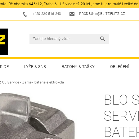
olo! Bělohorská 646/12, Praha 6 | Už více než 20 let jsme tu pro malé i velké d
+420 220 516 243
PRODEJNA@BLITZFLITZ.CZ
RIDE
LYŽE & SNB
BATOHY & TAŠKY
OBLEČENÍ
 OE Service - Zámek baterie elektrokola
BLO S
SERV
BATE