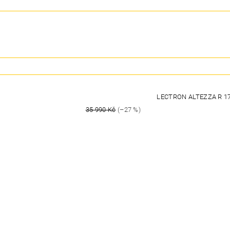
LECTRON ALTEZZA R 17
35 990 Kč
(–27 %)