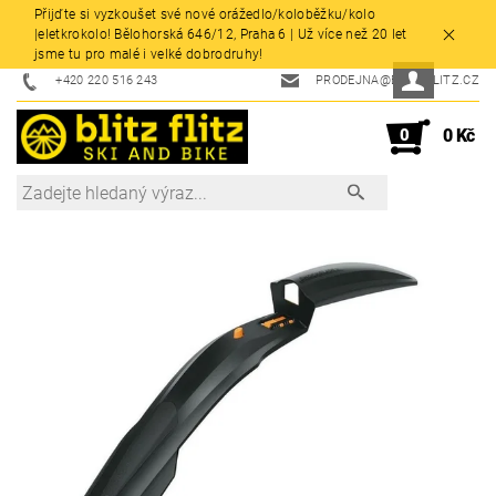
Přijďte si vyzkoušet své nové orážedlo/koloběžku/kolo
|eletkrokolo! Bělohorská 646/12, Praha 6 | Už více než 20 let
jsme tu pro malé i velké dobrodruhy!
+420 220 516 243
PRODEJNA@BLITZFLITZ.CZ
0
0 Kč