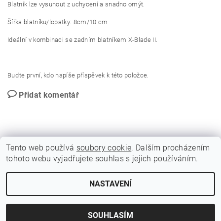
Blatník lze vysunout z uchycení a snadno omýt.
Šířka blatníku/lopatky: 8cm/10 cm
Ideální v kombinaci se zadním blatníkem X-Blade II.
Buďte první, kdo napíše příspěvek k této položce.
Přidat komentář
Tento web používá
soubory cookie
. Dalším procházením
tohoto webu vyjadřujete souhlas s jejich používáním.
GDPR - Souhlas se zpracováním osobních údajů
NASTAVENÍ
2026 © BLITZ FLITZ ski and bike, všechna práva vyhrazena
Vytvořil Shoptet
SOUHLASÍM