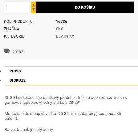
KÓD PRODUKTU
16736
ZNAČKA
SKS
KATEGORIE
BLATNÍKY
Dotaz
POPIS
DISKUZE
SKS Shockblade II je špičkový přední blatník na odpruženou vidlici s
gumovou lopatkou vhodný pro kola 28-29"
Montování do sloupku vidlice 15-35 mm (adaptéry jsou součástí
balení),
Barva: blatník je celý černý