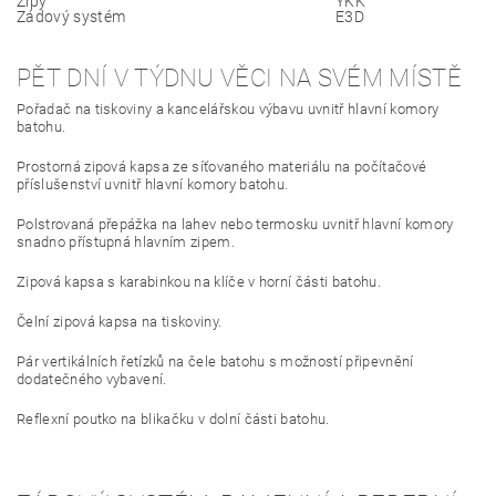
Zipy
YKK
Zádový systém
E3D
PĚT DNÍ V TÝDNU VĚCI NA SVÉM MÍSTĚ
Pořadač na tiskoviny a kancelářskou výbavu uvnitř hlavní komory
batohu.
Prostorná zipová kapsa ze síťovaného materiálu na počítačové
příslušenství uvnitř hlavní komory batohu.
Polstrovaná přepážka na lahev nebo termosku uvnitř hlavní komory
snadno přístupná hlavním zipem.
Zipová kapsa s karabinkou na klíče v horní části batohu.
Čelní zipová kapsa na tiskoviny.
Pár vertikálních řetízků na čele batohu s možností připevnění
dodatečného vybavení.
Reflexní poutko na blikačku v dolní části batohu.