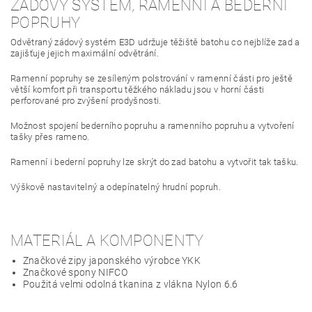
ZÁDOVÝ SYSTÉM, RAMENNÍ A BEDERNÍ
POPRUHY
Odvětraný zádový systém E3D udržuje těžiště batohu co nejblíže zad a
zajišťuje jejich maximální odvětrání.
Ramenní popruhy se zesíleným polstrování v ramenní části pro ještě
větší komfort při transportu těžkého nákladu jsou v horní části
perforované pro zvýšení prodyšnosti.
Možnost spojení bederního popruhu a ramenního popruhu a vytvoření
tašky přes rameno.
Ramenní i bederní popruhy lze skrýt do zad batohu a vytvořit tak tašku.
Výškově nastavitelný a odepínatelný hrudní popruh.
MATERIÁL A KOMPONENTY
Značkové zipy japonského výrobce YKK
Značkové spony NIFCO
Použitá velmi odolná tkanina z vlákna Nylon 6.6