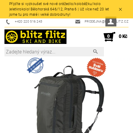
Přijďte si vyzkoušet své nové orážedlo/koloběžku/kolo
|eletkrokolo! Bělohorská 646/12, Praha 6 | Už více než 20 let
jsme tu pro malé i velké dobrodruhy!
+420 220 516 243
PRODEJNA@BLITZFLITZ.CZ
0
0 Kč