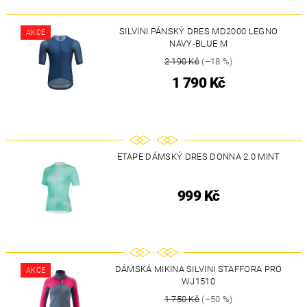
SILVINI PÁNSKÝ DRES MD2000 LEGNO
AKCE
NAVY-BLUE M
2 190 Kč
(–18 %)
1 790 Kč
ETAPE DÁMSKÝ DRES DONNA 2.0 MINT
999 Kč
DÁMSKÁ MIKINA SILVINI STAFFORA PRO
AKCE
WJ1510
1 750 Kč
(–50 %)