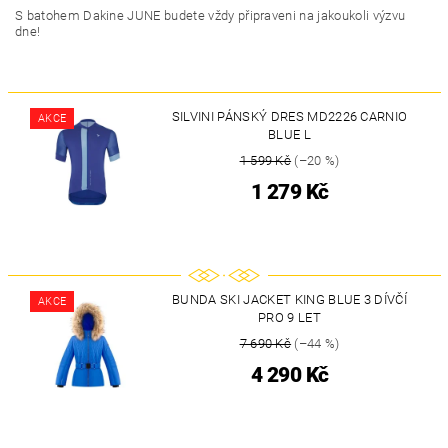
S batohem Dakine JUNE budete vždy připraveni na jakoukoli výzvu
dne!
SILVINI PÁNSKÝ DRES MD2226 CARNIO
AKCE
BLUE L
1 599 Kč
(–20 %)
1 279 Kč
BUNDA SKI JACKET KING BLUE 3 DÍVČÍ
AKCE
PRO 9 LET
7 690 Kč
(–44 %)
4 290 Kč