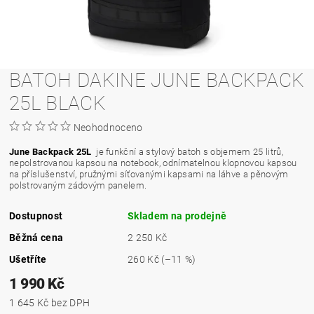
BATOH DAKINE JUNE BACKPACK
25L BLACK
Neohodnoceno
June Backpack 25L
je funkční a stylový batoh s objemem 25 litrů,
nepolstrovanou kapsou na notebook, odnímatelnou klopnovou kapsou
na příslušenství, pružnými síťovanými kapsami na láhve a pěnovým
polstrovaným zádovým panelem.
Dostupnost
Skladem na prodejně
Běžná cena
2 250 Kč
Ušetříte
260 Kč
(–11 %)
1 990 Kč
1 645 Kč bez DPH