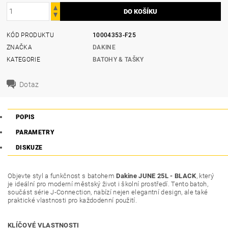
KÓD PRODUKTU
10004353-F25
ZNAČKA
DAKINE
KATEGORIE
BATOHY & TAŠKY
Dotaz
POPIS
PARAMETRY
DISKUZE
Objevte styl a funkčnost s batohem
Dakine JUNE 25L - BLACK
, který
je ideální pro moderní městský život i školní prostředí. Tento batoh,
součást série J-Connection, nabízí nejen elegantní design, ale také
praktické vlastnosti pro každodenní použití.
KLÍČOVÉ VLASTNOSTI