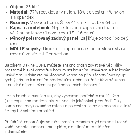
Objem:
25 litrů
Materiál:
77% recyklovaný nylon, 18% polyester, 4% nylon,
1% spandex
Rozměry:
Výška 51 cm x Šířka 41 cm x Hloubka 64 cm
Kapsa na notebook:
Nepolstrovaná kapsa vhodná pro
většinu notebooků o velikosti 15 - 16 palců
Pěnový polstrovaný zádový panel:
Zajišťuje pohodlí po celý
den
MOLLE smyčky:
Umožňují připojení dalšího příslušenství a
modelů ze série J-Connection
Batohem Dakine JUNE můžete snadno organizovat své věci díky
prostorné hlavní komoře s horním stahovacím uzávěrem a háčkovým
uzávěrem. Odnímatelná klopnová kapsa na příslušenství poskytuje
rychlý přístup k menším předmětům. Boční pružné síťované kapsy
jsou ideální pro uložení nápojů nebo jiných drobností.
Tento batoh je navržen tak, aby vyhovoval potřebám mužů i žen
(unisex) a jeho moderní styl se hodí do jakéhokoli prostředí. Díky
kombinaci recyklovaného nylonu a polyesteru je nejen odolný, ale také
šetrný k životnímu prostředí.
Při údržbě doporučujeme ruční praní s jemným mýdlem ve studené
vodě. Nechte uschnout na teplém, ale stinném místě před
skladováním.