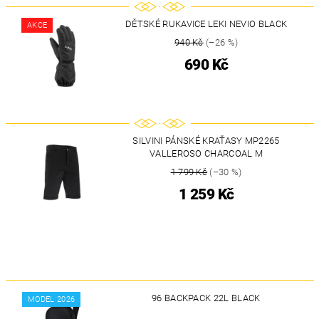
DĚTSKÉ RUKAVICE LEKI NEVIO BLACK
AKCE
940 Kč
(–26 %)
690 Kč
SILVINI PÁNSKÉ KRAŤASY MP2265
VALLEROSO CHARCOAL M
1 799 Kč
(–30 %)
1 259 Kč
96 BACKPACK 22L BLACK
MODEL 2026