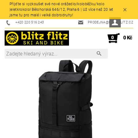
Přijďte si vyzkoušet své nové orážedlo/koloběžku/kolo
|eletkrokolo! Bělohorská 646/12, Praha 6 | Už více než 20 let
jsme tu pro malé i velké dobrodruhy!
+420 220 516 243
PRODEJNA@BLITZFLITZ.CZ
0
0 Kč