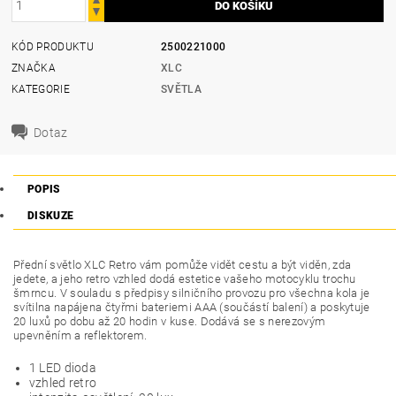
KÓD PRODUKTU
2500221000
ZNAČKA
XLC
KATEGORIE
SVĚTLA
Dotaz
POPIS
DISKUZE
Přední světlo XLC Retro vám pomůže vidět cestu a být viděn, zda
jedete, a jeho retro vzhled dodá estetice vašeho motocyklu trochu
šmrncu. V souladu s předpisy silničního provozu pro všechna kola je
svítilna napájena čtyřmi bateriemi AAA (součástí balení) a poskytuje
20 luxů po dobu až 20 hodin v kuse. Dodává se s nerezovým
upevněním a reflektorem.
1 LED dioda
vzhled retro