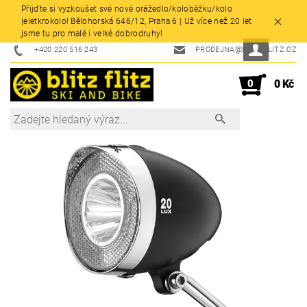
Přijďte si vyzkoušet své nové orážedlo/koloběžku/kolo
|eletkrokolo! Bělohorská 646/12, Praha 6 | Už více než 20 let
jsme tu pro malé i velké dobrodruhy!
+420 220 516 243
PRODEJNA@BLITZFLITZ.CZ
0
0 Kč