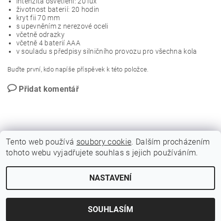
intenzita osvětlení: 20 lux
životnost baterií: 20 hodin
kryt fii 70 mm
s upevněním z nerezové oceli
včetně odrazky
včetně 4 baterií AAA
v souladu s předpisy silničního provozu pro všechna kola
Buďte první, kdo napíše příspěvek k této položce.
Přidat komentář
Tento web používá
soubory cookie
. Dalším procházením
tohoto webu vyjadřujete souhlas s jejich používáním.
GDPR - Souhlas se zpracováním osobních údajů
NASTAVENÍ
2026 © BLITZ FLITZ ski and bike, všechna práva vyhrazena
Vytvořil Shoptet
SOUHLASÍM