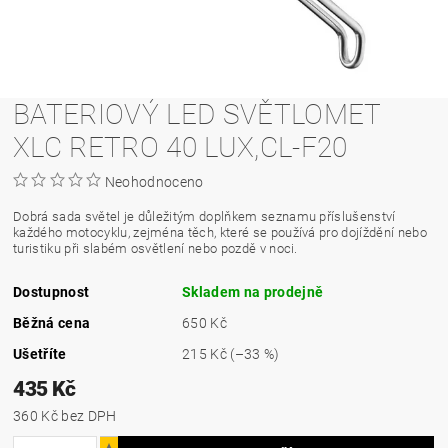
BATERIOVÝ LED SVĚTLOMET
XLC RETRO 40 LUX,CL-F20
Neohodnoceno
Dobrá sada světel je důležitým doplňkem seznamu příslušenství
každého motocyklu, zejména těch, které se používá pro dojíždění nebo
turistiku při slabém osvětlení nebo pozdě v noci.
Dostupnost
Skladem na prodejně
Běžná cena
650 Kč
Ušetříte
215 Kč
(–33 %)
435 Kč
360 Kč bez DPH